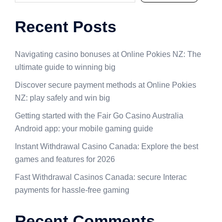
Recent Posts
Navigating casino bonuses at Online Pokies NZ: The
ultimate guide to winning big
Discover secure payment methods at Online Pokies
NZ: play safely and win big
Getting started with the Fair Go Casino Australia
Android app: your mobile gaming guide
Instant Withdrawal Casino Canada: Explore the best
games and features for 2026
Fast Withdrawal Casinos Canada: secure Interac
payments for hassle-free gaming
Recent Comments