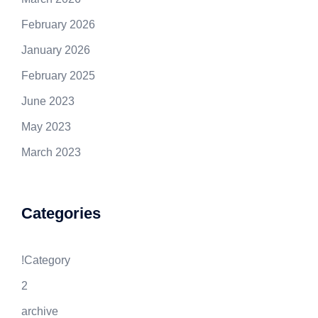
February 2026
January 2026
February 2025
June 2023
May 2023
March 2023
Categories
!Category
2
archive