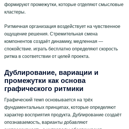
формируют промежутки, которые отделяют смысловые
кластеры.
Ритмичная организация воздействует на чувственное
ощущение решения. Стремительная смена
компонентов создаёт динамику, медленная —
спокойствие. играть бесплатно определяют скорость
ритма в соответствии от целей проекта.
Дублирование, вариации и
промежутки как основа
графического ритмики
Графический темп основывается на трёх
фундаментальных принципах, которые определяют
характер восприятия продукта. Дублирование создаёт
опознаваемость, варианты добавляют