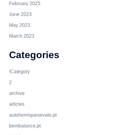
February 2025
June 2023
May 2023
March 2023
Categories
!Category
2
archive
articles
autohenriquesevale.pt
beinbalance.pt