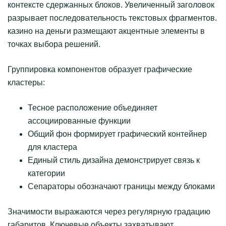
контексте сдержанных блоков. Увеличенный заголовок
разрывает последовательность текстовых фрагментов.
казино на деньги размещают акцентные элементы в
точках выбора решений.
Группировка компонентов образует графические
кластеры:
Тесное расположение объединяет
ассоциированные функции
Общий фон формирует графический контейнер
для кластера
Единый стиль дизайна демонстрирует связь к
категории
Сепараторы обозначают границы между блоками
Значимости выражаются через регулярную градацию
габаритов. Ключевые объекты захватывают