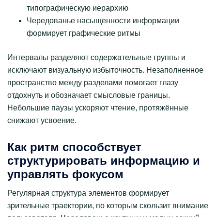
типографическую иерархию
Чередованье насыщенности информации
формирует графические ритмы
Интервалы разделяют содержательные группы и
исключают визуальную избыточность. Незаполненное
пространство между разделами помогает глазу
отдохнуть и обозначает смысловые границы.
Небольшие паузы ускоряют чтение, протяжённые
снижают усвоение.
Как ритм способствует
структурировать информацию и
управлять фокусом
Регулярная структура элементов формирует
зрительные траектории, по которым скользит внимание