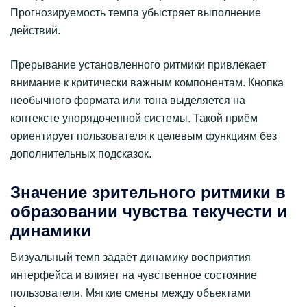
Прогнозируемость темпа убыстряет выполнение
действий.
Прерывание установленного ритмики привлекает
внимание к критически важным компонентам. Кнопка
необычного формата или тона выделяется на
контексте упорядоченной системы. Такой приём
ориентирует пользователя к целевым функциям без
дополнительных подсказок.
Значение зрительного ритмики в
образовании чувства текучести и
динамики
Визуальный темп задаёт динамику восприятия
интерфейса и влияет на чувственное состояние
пользователя. Мягкие смены между объектами