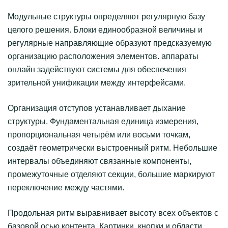
Модульные структуры определяют регулярную базу
целого решения. Блоки единообразной величины и
регулярные направляющие образуют предсказуемую
организацию расположения элементов. аппараты
онлайн задействуют системы для обеспечения
зрительной унификации между интерфейсами.
Организация отступов устанавливает дыхание
структуры. Фундаментальная единица измерения,
пропорциональная четырём или восьми точкам,
создаёт геометрически выстроенный ритм. Небольшие
интервалы объединяют связанные компоненты,
промежуточные отделяют секции, большие маркируют
переключение между частями.
Продольная ритм выравнивает высоту всех объектов с
базовой осью контента. Картинки, кнопки и области