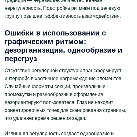
традиции — неравновесие и естественная
нерегулярность. Подстройка ритмики под целевую
группу повышает эффективность взаимодействия.
Ошибки в использовании с
графическим ритмом:
дезорганизация, однообразие и
перегруз
Отсутствие регулярной структуры трансформирует
интерфейс в хаотичное нагромождение элементов.
Случайные форматы секций, произвольные
промежутки и разнообразные оформления
дезориентируют пользователя. Глаз не находит
ориентировочных точек для сканирования страницы,
что удлиняет время решения задач.
Излишняя регулярность создаёт однообразие и