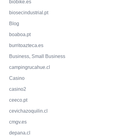
biobike.es
biosecindustrial.pt
Blog
boaboa.pt
burritoazteca.es
Business, Small Business
campingrucahue.cl
Casino
casino2
ceeco.pt
cevichazoquilin.cl
cmgv.es
depana.cl