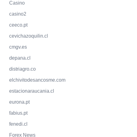
Casino
casino2
ceeco.pt
cevichazoquilin.cl
cmgv.es
depana.cl
distriagro.co
elchivitodesancosme.com
estacionaraucania.cl
eurona.pt
fabius.pt
fenedi.cl
Forex News