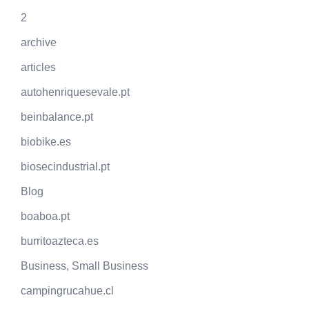
2
archive
articles
autohenriquesevale.pt
beinbalance.pt
biobike.es
biosecindustrial.pt
Blog
boaboa.pt
burritoazteca.es
Business, Small Business
campingrucahue.cl