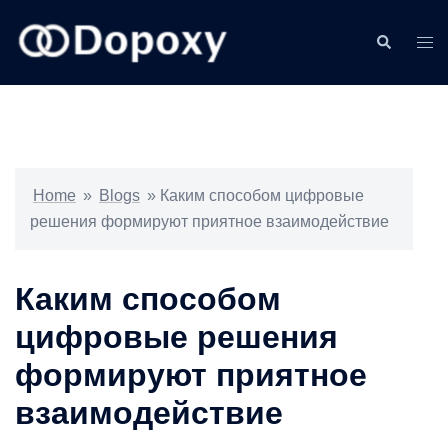
Skip
to
Search
Togg
content
men
Home
»
Blogs
»
Каким способом цифровые
решения формируют приятное взаимодействие
Каким способом
цифровые решения
формируют приятное
взаимодействие