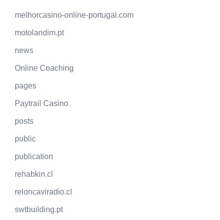
melhorcasino-online-portugal.com
motolandim.pt
news
Online Coaching
pages
Paytrail Casino
posts
public
publication
rehabkin.cl
reloncaviradio.cl
swtbuilding.pt