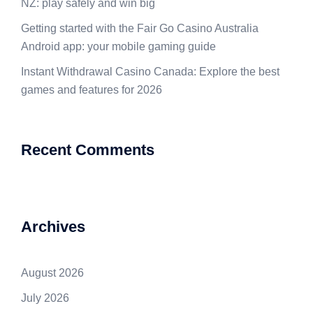
NZ: play safely and win big
Getting started with the Fair Go Casino Australia
Android app: your mobile gaming guide
Instant Withdrawal Casino Canada: Explore the best
games and features for 2026
Recent Comments
Archives
August 2026
July 2026