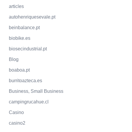
articles
autohenriquesevale.pt
beinbalance.pt
biobike.es
biosecindustrial.pt
Blog
boaboa.pt
burritoazteca.es
Business, Small Business
campingrucahue.cl
Casino
casino2