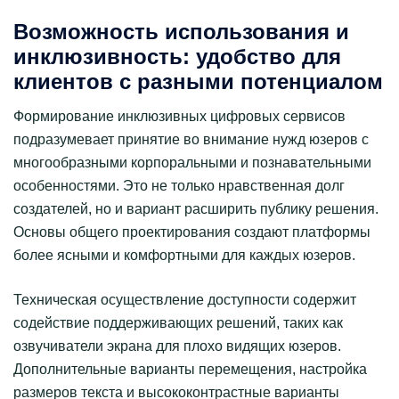
Возможность использования и
инклюзивность: удобство для
клиентов с разными потенциалом
Формирование инклюзивных цифровых сервисов
подразумевает принятие во внимание нужд юзеров с
многообразными корпоральными и познавательными
особенностями. Это не только нравственная долг
создателей, но и вариант расширить публику решения.
Основы общего проектирования создают платформы
более ясными и комфортными для каждых юзеров.
Техническая осуществление доступности содержит
содействие поддерживающих решений, таких как
озвучиватели экрана для плохо видящих юзеров.
Дополнительные варианты перемещения, настройка
размеров текста и высококонтрастные варианты