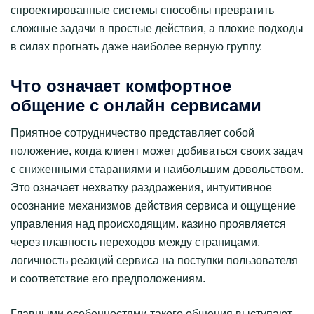
спроектированные системы способны превратить
сложные задачи в простые действия, а плохие подходы
в силах прогнать даже наиболее верную группу.
Что означает комфортное
общение с онлайн сервисами
Приятное сотрудничество представляет собой
положение, когда клиент может добиваться своих задач
с сниженными стараниями и наибольшим довольством.
Это означает нехватку раздражения, интуитивное
осознание механизмов действия сервиса и ощущение
управления над происходящим. казино проявляется
через плавность переходов между страницами,
логичность реакций сервиса на поступки пользователя
и соответствие его предположениям.
Главными особенностями такого общения выступают