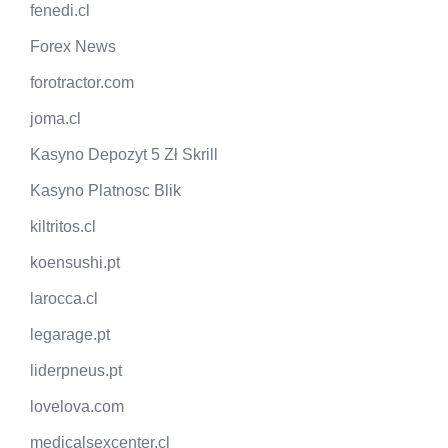
fenedi.cl
Forex News
forotractor.com
joma.cl
Kasyno Depozyt 5 Zł Skrill
Kasyno Platnosc Blik
kiltritos.cl
koensushi.pt
larocca.cl
legarage.pt
liderpneus.pt
lovelova.com
medicalsexcenter.cl