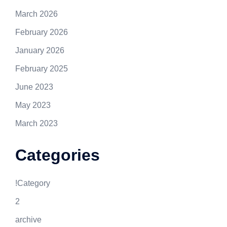
March 2026
February 2026
January 2026
February 2025
June 2023
May 2023
March 2023
Categories
!Category
2
archive