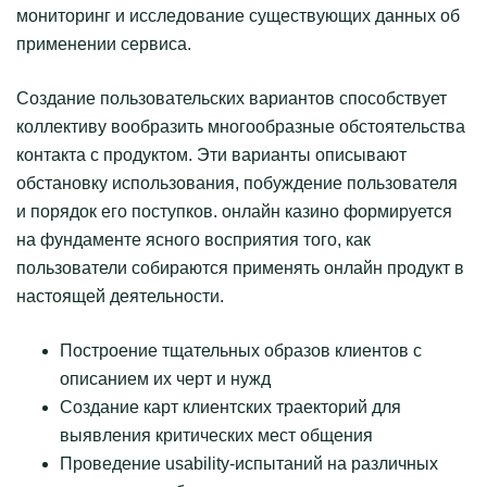
мониторинг и исследование существующих данных об
применении сервиса.
Создание пользовательских вариантов способствует
коллективу вообразить многообразные обстоятельства
контакта с продуктом. Эти варианты описывают
обстановку использования, побуждение пользователя
и порядок его поступков. онлайн казино формируется
на фундаменте ясного восприятия того, как
пользователи собираются применять онлайн продукт в
настоящей деятельности.
Построение тщательных образов клиентов с
описанием их черт и нужд
Создание карт клиентских траекторий для
выявления критических мест общения
Проведение usability-испытаний на различных