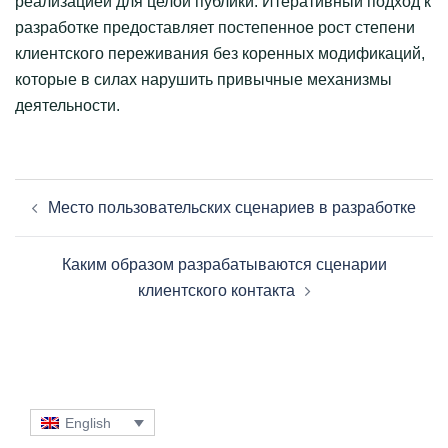
реализацией для целой публики. Итеративный подход к
разработке предоставляет постепенное рост степени
клиентского переживания без коренных модификаций,
которые в силах нарушить привычные механизмы
деятельности.
Post
Место пользовательских сценариев в разработке
navigation
Каким образом разрабатываются сценарии
клиентского контакта
English