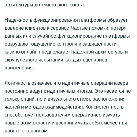
архитектуры до клиентского софта.
Надежность функционирования платформы образует
доверие клиентов к сервису. Частые поломки, потеря
данных или случайное функционирование платформы
разрушают ощущение контроля и защищенности.
казино онлайн предполагает надежной архитектуры и
скрупулезного испытания каждых сценариев
применения.
Логичность означает, что идентичные операции юзера
постоянно ведут к идентичным итогам. Это касается не
только опций, но и визуального стиля, расположения
частей и методов взаимодействия. Консистентность
способствует пользователям оперативнее изучать
новые возможности и воспринимать себя смелее при
работе с сервисом.