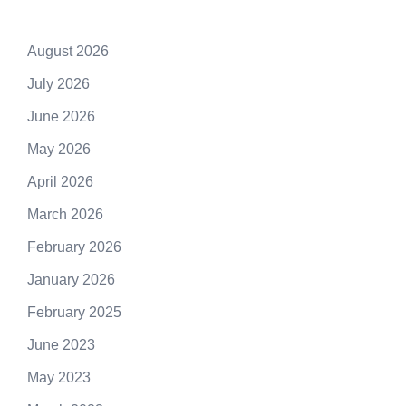
August 2026
July 2026
June 2026
May 2026
April 2026
March 2026
February 2026
January 2026
February 2025
June 2023
May 2023