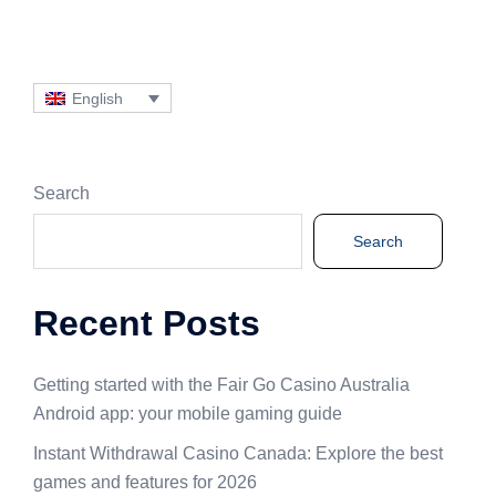
English
Search
Search
Recent Posts
Getting started with the Fair Go Casino Australia
Android app: your mobile gaming guide
Instant Withdrawal Casino Canada: Explore the best
games and features for 2026