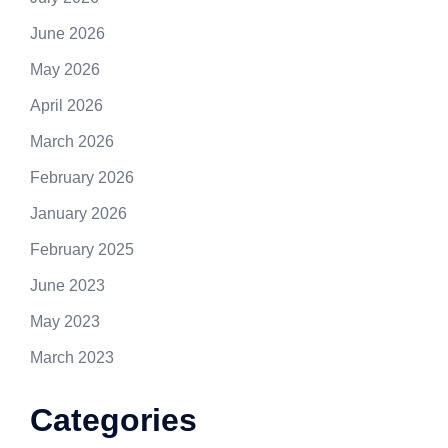
June 2026
May 2026
April 2026
March 2026
February 2026
January 2026
February 2025
June 2023
May 2023
March 2023
Categories