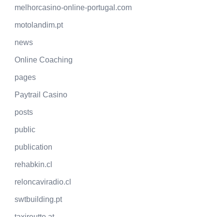
melhorcasino-online-portugal.com
motolandim.pt
news
Online Coaching
pages
Paytrail Casino
posts
public
publication
rehabkin.cl
reloncaviradio.cl
swtbuilding.pt
taxireutte.at