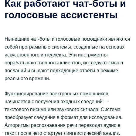
Как работают чат-боты и
голосовые ассистенты
Нынешние чат-боты и голосовые помощники являются
собой программные системы, созданные на основах
искусственного интеллекта. Эти инструменты
обрабатывают вопросы клиентов, исследуют смысл
посланий и выдают подходящие ответы в режиме
реального времени.
Функционирование электронных помощников
начинается с получения входных сведений —
текстового письма или звукового сигнала. Система
преобразует сведения в формат для исследования.
Алгоритмы распознавания речи переводят аудио в
текст, после чего стартует лингвистический анализ.