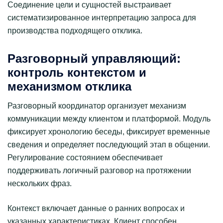
Соединение цели и сущностей выстраивает
систематизированное интерпретацию запроса для
производства подходящего отклика.
Разговорный управляющий:
контроль контекстом и
механизмом отклика
Разговорный координатор организует механизм
коммуникации между клиентом и платформой. Модуль
фиксирует хронологию беседы, фиксирует временные
сведения и определяет последующий этап в общении.
Регулирование состоянием обеспечивает
поддерживать логичный разговор на протяжении
нескольких фраз.
Контекст включает данные о ранних вопросах и
указанных характеристиках. Клиент способен