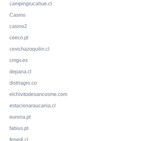
campingrucahue.cl
Casino
casino2
ceeco.pt
cevichazoquilin.cl
cmgv.es
depana.cl
distriagro.co
elchivitodesancosme.com
estacionaraucania.cl
eurona.pt
fabius.pt
fenedi.cl