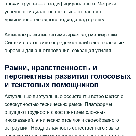
прочая группа — с модифицированным. Метрики
успешности диалогов показывают ван вин
доминирование одного подхода над прочим.
Активное развитие оптимизирует ход маркировки.
Система автономно определяет наиболее полезные
образцы для аннотирования, сокращая усилия.
Рамки, нравственность и
перспективы развития голосовых
и текстовых помощников
Актуальные виртуальные ассистенты встречаются с
совокупностью технических рамок. Платформы
ощущают трудности с восприятием сложных
иносказаний, этнических отсылок и своеобразного
остроумия. Неоднозначность естественного языка
производит ошибки интерпретации в нестандартных