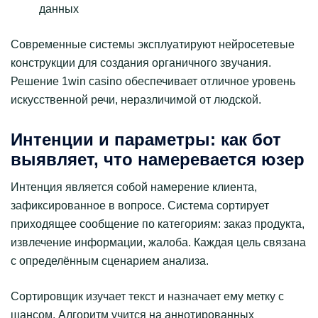
данных
Современные системы эксплуатируют нейросетевые
конструкции для создания органичного звучания.
Решение 1win casino обеспечивает отличное уровень
искусственной речи, неразличимой от людской.
Интенции и параметры: как бот
выявляет, что намеревается юзер
Интенция является собой намерение клиента,
зафиксированное в вопросе. Система сортирует
приходящее сообщение по категориям: заказ продукта,
извлечение информации, жалоба. Каждая цель связана
с определённым сценарием анализа.
Сортировщик изучает текст и назначает ему метку с
шансом. Алгоритм учится на аннотированных