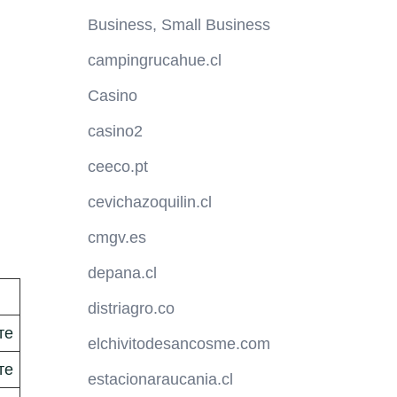
Business, Small Business
campingrucahue.cl
Casino
casino2
ceeco.pt
cevichazoquilin.cl
cmgv.es
depana.cl
distriagro.co
те
elchivitodesancosme.com
те
estacionaraucania.cl