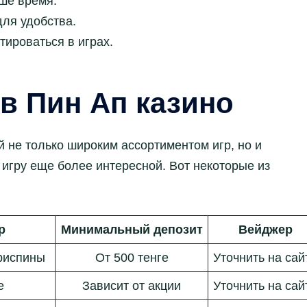
ше время.
ля удобства.
тироваться в играх.
в Пин Ап казино
 не только широким ассортиментом игр, но и
игру еще более интересной. Вот некоторые из
р
Минимальный депозит
Вейджер
риспины
От 500 тенге
Уточнить на сай
е
Зависит от акции
Уточнить на сай