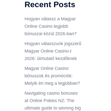
Recent Posts
Hogyan válassz a Magyar
Online Casino legjobb
bónuszai közül 2026-ban?
Hogyan válasszunk jogszerű
Magyar Online Casino-t
2026: útmutató kezdőknek
Magyar Online Casino
bónuszok és promóciók:
,
Melyik éri meg a legjobban?
Navigating casino bonuses
at Online Pokies NZ: The
ultimate guide to winning big