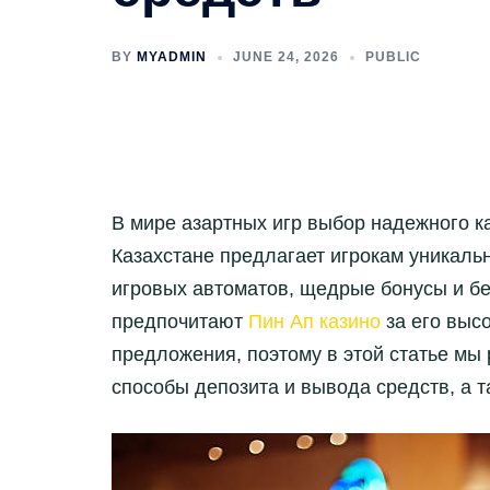
BY
MYADMIN
JUNE 24, 2026
PUBLIC
В мире азартных игр выбор надежного ка
Казахстане предлагает игрокам уникаль
игровых автоматов, щедрые бонусы и б
предпочитают
Пин Ап казино
за его выс
предложения, поэтому в этой статье мы 
способы депозита и вывода средств, а