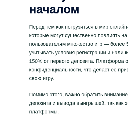
началом
Перед тем как погрузиться в мир онлайн
которые могут существенно повлиять на
пользователям множество игр — более 5
учитывать условия регистрации и наличи
150% от первого депозита. Платформа о
конфиденциальности, что делает ее при
свою игру.
Помимо этого, важно обратить внимание
депозита и вывода выигрышей, так как 
платформы.