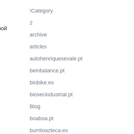
!Category
2
рой
archive
articles
autohenriquesevale.pt
beinbalance.pt
biobike.es
biosecindustrial.pt
Blog
boaboa.pt
burritoazteca.es