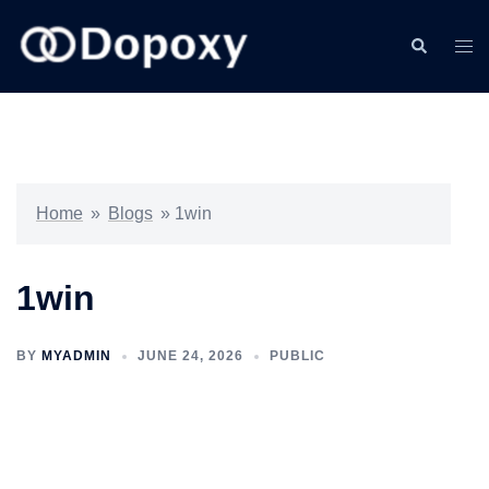
Skip
to
Search
Togg
content
men
Home
»
Blogs
»
1win
1win
BY
MYADMIN
JUNE 24, 2026
PUBLIC