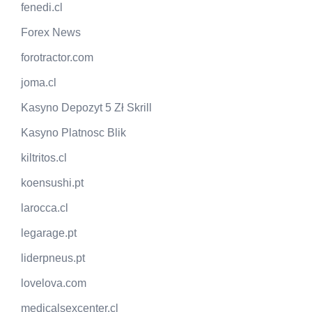
fenedi.cl
Forex News
forotractor.com
joma.cl
Kasyno Depozyt 5 Zł Skrill
Kasyno Platnosc Blik
kiltritos.cl
koensushi.pt
larocca.cl
legarage.pt
liderpneus.pt
lovelova.com
medicalsexcenter.cl