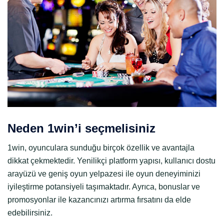
Neden 1win’i seçmelisiniz
1win, oyunculara sunduğu birçok özellik ve avantajla
dikkat çekmektedir. Yenilikçi platform yapısı, kullanıcı dostu
arayüzü ve geniş oyun yelpazesi ile oyun deneyiminizi
iyileştirme potansiyeli taşımaktadır. Ayrıca, bonuslar ve
promosyonlar ile kazancınızı artırma fırsatını da elde
edebilirsiniz.