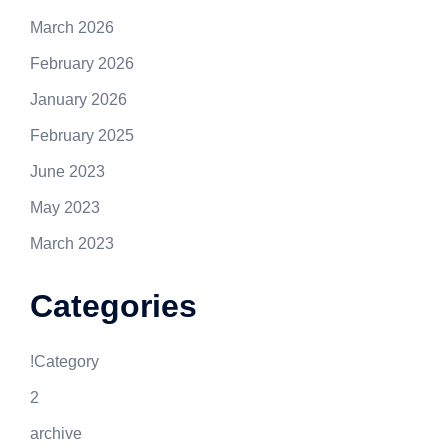
March 2026
February 2026
January 2026
February 2025
June 2023
May 2023
March 2023
Categories
!Category
2
archive