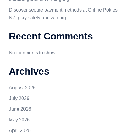
Discover secure payment methods at Online Pokies
NZ: play safely and win big
Recent Comments
No comments to show.
Archives
August 2026
July 2026
June 2026
May 2026
April 2026