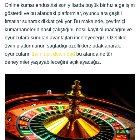
Online kumar endüstrisi son yıllarda büyük bir hızla gelişim
gösterdi ve bu alandaki platformlar, oyunculara çeşitli
fırsatlar sunarak dikkat çekiyor. Bu makalede, çevrimiçi
kumarhanelerin nasıl çalıştığını, nasıl kayıt olunacağını ve
oyunculara sunulan avantajları inceleyeceğiz. Özellikle
1win platformunun sağladığı özelliklere odaklanarak,
oyuncuların
1win apk download
bu alanda ne tür
deneyimler yaşayabileceğini açıklayacağız.