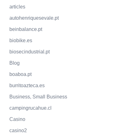
articles
autohenriquesevale.pt
beinbalance.pt
biobike.es
biosecindustrial.pt
Blog
boaboa.pt
burritoazteca.es
Business, Small Business
campingrucahue.cl
Casino
casino2