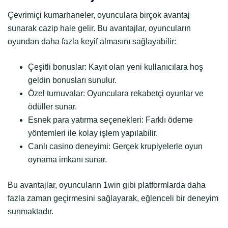
Çevrimiçi kumarhaneler, oyunculara birçok avantaj
sunarak cazip hale gelir. Bu avantajlar, oyuncuların
oyundan daha fazla keyif almasını sağlayabilir:
Çeşitli bonuslar: Kayıt olan yeni kullanıcılara hoş
geldin bonusları sunulur.
Özel turnuvalar: Oyunculara rekabetçi oyunlar ve
ödüller sunar.
Esnek para yatırma seçenekleri: Farklı ödeme
yöntemleri ile kolay işlem yapılabilir.
Canlı casino deneyimi: Gerçek krupiyelerle oyun
oynama imkanı sunar.
Bu avantajlar, oyuncuların 1win gibi platformlarda daha
fazla zaman geçirmesini sağlayarak, eğlenceli bir deneyim
sunmaktadır.