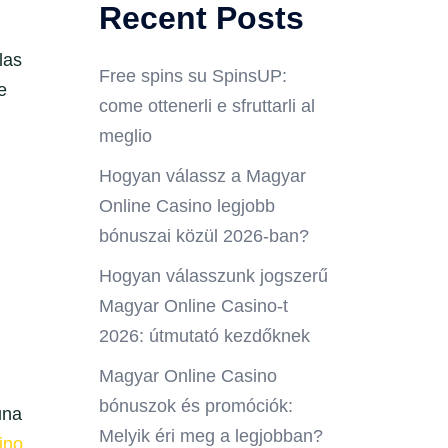
Recent Posts
las
Free spins su SpinsUP:
e
come ottenerli e sfruttarli al
meglio
Hogyan válassz a Magyar
Online Casino legjobb
bónuszai közül 2026-ban?
Hogyan válasszunk jogszerű
Magyar Online Casino-t
2026: útmutató kezdőknek
Magyar Online Casino
bónuszok és promóciók:
una
Melyik éri meg a legjobban?
ino