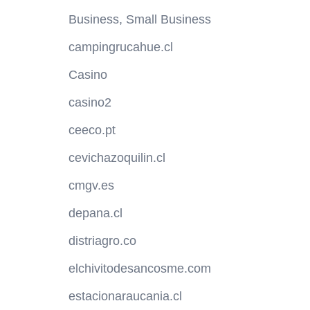
Business, Small Business
campingrucahue.cl
Casino
casino2
ceeco.pt
cevichazoquilin.cl
cmgv.es
depana.cl
distriagro.co
elchivitodesancosme.com
estacionaraucania.cl