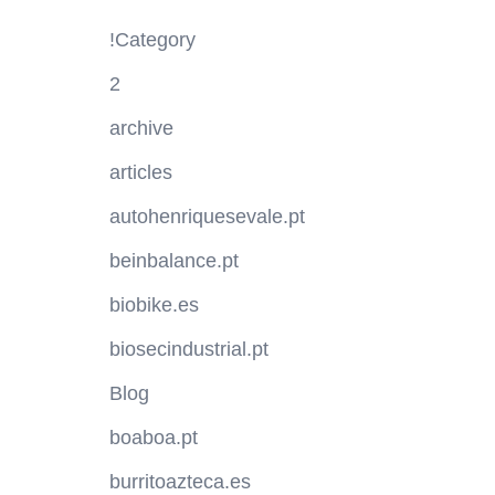
!Category
2
archive
articles
autohenriquesevale.pt
beinbalance.pt
biobike.es
biosecindustrial.pt
Blog
boaboa.pt
burritoazteca.es