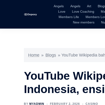
Skip
Angels
Angels
Art
Blog
to
Love
Love Coaching
Ma
content
Members Life
Members Lo
New members
Nu
Home
»
Blogs
»
YouTube Wikipedia bah
YouTube Wikip
Indonesia, ens
BY
MYADMIN
FEBRUARY 2, 2026
CASINO