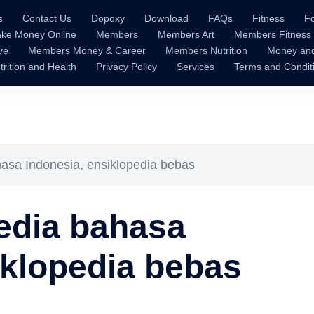
s
Contact Us
Dopoxy
Download
FAQs
Fitness
F
ke Money Online
Members
Members Art
Members Fitness
ve
Members Money & Career
Members Nutrition
Money an
trition and Health
Privacy Policy
Services
Terms and Condit
asa Indonesia, ensiklopedia bebas
edia bahasa
iklopedia bebas