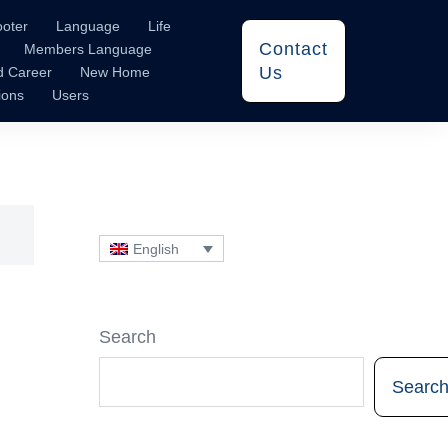
ooter
Language
Life
Contact
Members Language
Us
d Career
New Home
ions
Users
English
Search
Searc