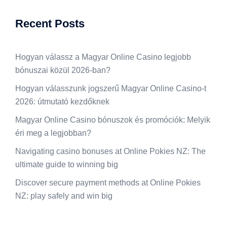
Recent Posts
Hogyan válassz a Magyar Online Casino legjobb
bónuszai közül 2026-ban?
Hogyan válasszunk jogszerű Magyar Online Casino-t
2026: útmutató kezdőknek
Magyar Online Casino bónuszok és promóciók: Melyik
éri meg a legjobban?
Navigating casino bonuses at Online Pokies NZ: The
ultimate guide to winning big
Discover secure payment methods at Online Pokies
NZ: play safely and win big