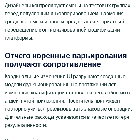
Дизайнеры контролируют смены на тестовых группах
перед популярным инкорпорированием. Гармония
среди знакомым и новым предоставляет приятный
перемещение к оптимизированной модификации
платформы.
Отчего коренные варьирования
получают сопротивление
Кардинальные изменения UI разрушают созданные
модели функционирования. На протяжении лет
изученные квалификации становятся ненадобными в
апдейтнутой приложении. Посетитель принужден
повторно учиться реализовывать знакомые операции.
Длительные расходы усваиваются в качестве потеря
результативности.