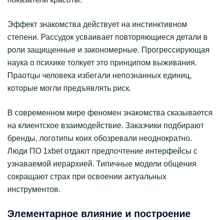
Эффект знакомства действует на инстинктивном
степени. Рассудок усваивает повторяющиеся детали в
роли защищенные и закономерные. Прогрессирующая
наука о психике толкует это принципом выживания.
Праотцы человека избегали непознанных единиц,
которые могли предъявлять риск.
В современном мире феномен знакомства сказывается
на клиентское взаимодействие. Заказчики подбирают
бренды, логотипы коих обозревали неоднократно.
Люди ПО 1xbet отдают предпочтение интерфейсы с
узнаваемой иерархией. Типичные модели общения
сокращают страх при освоении актуальных
инструментов.
Элементарное влияние и построение