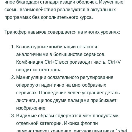
иное благодаря стандартизации оболочек. Изученные
схемы взаимодействия реализуются в актуальных
программах без дополнительного курса.
Трансфер навыков совершается на многих уровнях:
Клавиатурные комбинации остаются
аналогичными в большинстве сервисов.
Комбинация Ctrl+C воспроизводит часть, Ctrl+V
вводит контент кэша.
Манипуляции осязательного регулирования
оперируют идентично на многообразных
сервисах. Проведение левее устраняет деталь
листинга, щипок двумя пальцами приближает
изображение.
Видимые образы содержатся меж продуктами
отдельной категории. Иконка флоппи
демонстрирует хранение, рисунок печатника 1xbet