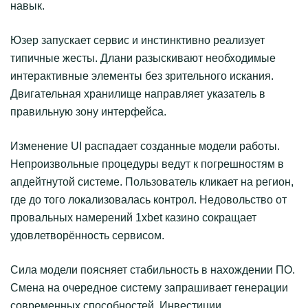
навык.
Юзер запускает сервис и инстинктивно реализует
типичные жесты. Длани разыскивают необходимые
интерактивные элементы без зрительного искания.
Двигательная хранилище направляет указатель в
правильную зону интерфейса.
Изменение UI распадает созданные модели работы.
Непроизвольные процедуры ведут к погрешностям в
апдейтнутой системе. Пользователь кликает на регион,
где до того локализовалась контрол. Недовольство от
провальных намерений 1xbet казино сокращает
удовлетворённость сервисом.
Сила модели поясняет стабильность в нахождении ПО.
Смена на очередное систему запрашивает генерации
современных способностей. Инвестиции