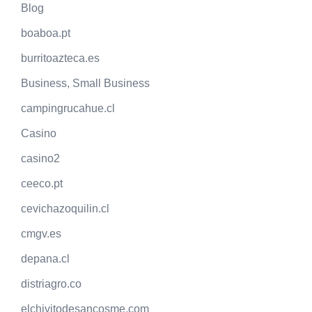
Blog
boaboa.pt
burritoazteca.es
Business, Small Business
campingrucahue.cl
Casino
casino2
ceeco.pt
cevichazoquilin.cl
cmgv.es
depana.cl
distriagro.co
elchivitodesancosme.com