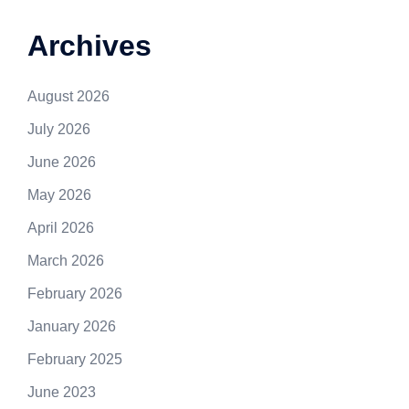
Archives
August 2026
July 2026
June 2026
May 2026
April 2026
March 2026
February 2026
January 2026
February 2025
June 2023