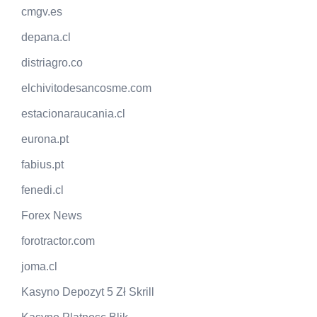
cmgv.es
depana.cl
distriagro.co
elchivitodesancosme.com
estacionaraucania.cl
eurona.pt
fabius.pt
fenedi.cl
Forex News
forotractor.com
joma.cl
Kasyno Depozyt 5 Zł Skrill