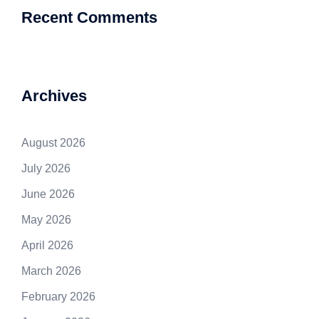
Recent Comments
Archives
August 2026
July 2026
June 2026
May 2026
April 2026
March 2026
February 2026