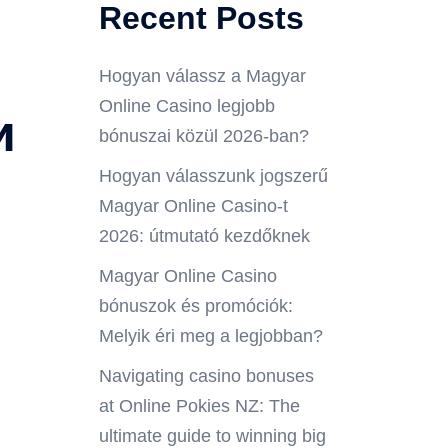
Recent Posts
Hogyan válassz a Magyar
Online Casino legjobb
и
bónuszai közül 2026-ban?
Hogyan válasszunk jogszerű
Magyar Online Casino-t
2026: útmutató kezdőknek
Magyar Online Casino
bónuszok és promóciók:
Melyik éri meg a legjobban?
Navigating casino bonuses
at Online Pokies NZ: The
ultimate guide to winning big