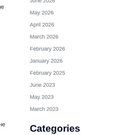
June 2026
ые
May 2026
April 2026
March 2026
February 2026
January 2026
February 2025
June 2023
May 2023
March 2023
не
Categories