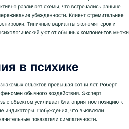
ктивно различает схемы, что встречались раньше.
переживание убежденности. Клиент стремительнее
тренировки. Типичные варианты экономят срок и
Психологический уют от обычных компонентов множи
ия в психике
знакомых объектов превышая сотни лет. Роберт
 феномен обычного воздействия. Эксперт
зь с объектом усиливает благоприятное позицию к
ые индикаторы. Побуждения, что выявляли
начительные показатели симпатичности.