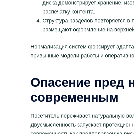
диска демонстрирует хранение, изо
распечатку контента.
Структура разделов повторяется в 
размещают оформление на верхней
Нормализация систем форсирует адапта
привычные модели работы и оперативно
Опасение пред 
современным
Посетитель переживает натуральную во
Двусмысленность запускает протекционн
современность как предполагаемую рис