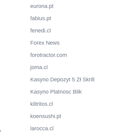
eurona.pt
fabius.pt
fenedi.cl
Forex News
forotractor.com
joma.cl
Kasyno Depozyt 5 Zł Skrill
Kasyno Platnosc Blik
kiltritos.cl
koensushi.pt
larocca.cl
о