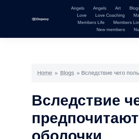
Skip
Angels
Angels
Art
Blog
to
Love
Love Coaching
Ma
content
Members Life
Members Lo
New members
Nu
Home
»
Blogs
»
Вследствие чего пол
Вследствие ч
предпочитаю
оболочки