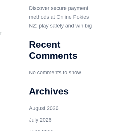
Discover secure payment
methods at Online Pokies
NZ: play safely and win big
т
Recent
Comments
No comments to show.
Archives
August 2026
July 2026