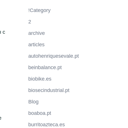
!Category
2
 с
archive
articles
autohenriquesevale.pt
beinbalance.pt
biobike.es
biosecindustrial.pt
Blog
boaboa.pt
е
burritoazteca.es