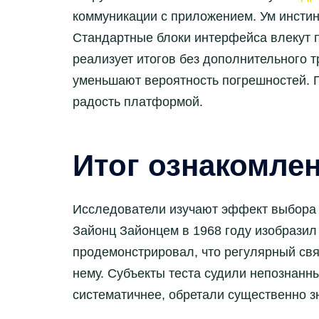
коммуникации с приложением. Ум инстин
Стандартные блоки интерфейса влекут 
реализует итогов без дополнительного 
уменьшают вероятность погрешностей. 
радость платформой.
Итог ознакомлен
Исследователи изучают эффект выбора 
Зайонц Зайонцем в 1968 году изобразил
продемонстрировал, что регулярный свя
нему. Субъекты теста судили непознанн
систематичнее, обретали существенно з