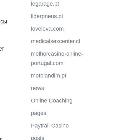
legarage.pt
liderpneus.pt
исы
lovelova.com
medicalsexcenter.cl
ет
melhorcasino-online-
portugal.com
motolandim.pt
news
Online Coaching
pages
Paytrail Casino
posts
т