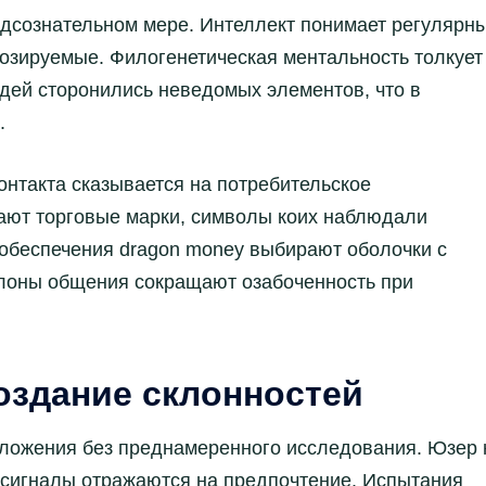
одсознательном мере. Интеллект понимает регулярн
озируемые. Филогенетическая ментальность толкует
дей сторонились неведомых элементов, что в
.
нтакта сказывается на потребительское
ают торговые марки, символы коих наблюдали
 обеспечения dragon money выбирают оболочки с
лоны общения сокращают озабоченность при
оздание склонностей
ложения без преднамеренного исследования. Юзер 
 сигналы отражаются на предпочтение. Испытания