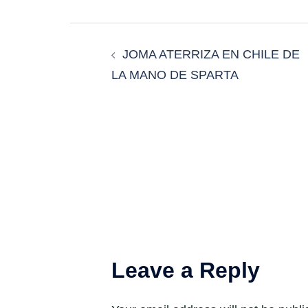
Post
JOMA ATERRIZA EN CHILE DE
navigation
LA MANO DE SPARTA
Leave a Reply