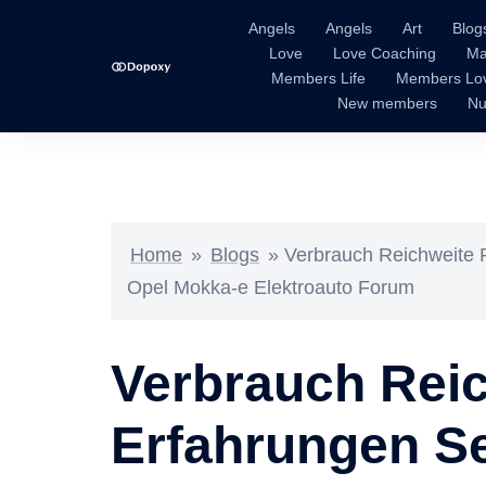
Skip
Angels
Angels
Art
Blog
to
Love
Love Coaching
Ma
content
Members Life
Members Lo
New members
Nu
Home
»
Blogs
»
Verbrauch Reichweite P
Opel Mokka-e Elektroauto Forum
Verbrauch Reic
Erfahrungen Se