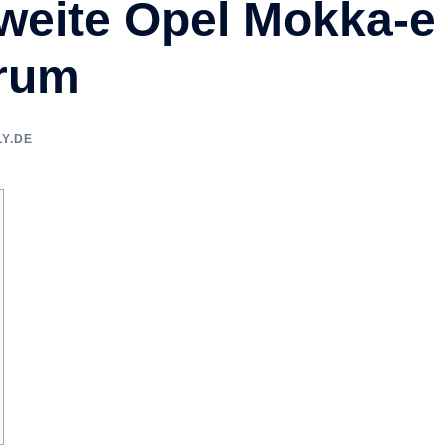
hweite Opel Mokka-e
orum
LY.DE