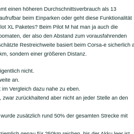
mt einen höheren Durchschnittsverbrauch als 13
ufrufbar beim Einparken oder geht diese Funktionalität
lot XL Paketes? Beim Pilot M hat man ja auch die
pomaten, der also den Abstand zum vorausfahrenden
chätzte Restreichweite basiert beim Corsa-e sicherlich 
0km, sondern einer größeren Distanz.
gentlich nicht.
eite an.
t im Vergleich dazu nahe zu eben.
en, zwar zurückhaltend aber nicht an jeder Stelle an den
wurde zusätzlich rund 50% der gesamten Strecke mit
emlich genau für 250km reichen, bis der Akku leer ist.