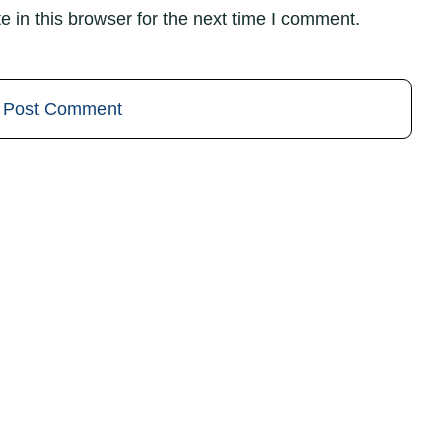
 in this browser for the next time I comment.