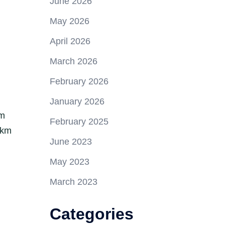
June 2026
May 2026
April 2026
March 2026
February 2026
January 2026
em
February 2025
0km
June 2023
May 2023
March 2023
Categories