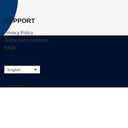
SUPPORT
Privacy Policy
Terms and Conditions
FAQs
English
CONTACT
contact@dopoxy.com
Case Postale 2145
Switzerland
Tel: +41 32 724 4860