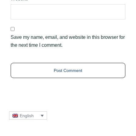
Save my name, email, and website in this browser for
the next time I comment.
English