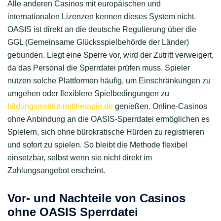
Alle anderen Casinos mit europäischen und
internationalen Lizenzen kennen dieses System nicht.
OASIS ist direkt an die deutsche Regulierung über die
GGL (Gemeinsame Glücksspielbehörde der Länder)
gebunden. Liegt eine Sperre vor, wird der Zutritt verweigert,
da das Personal die Sperrdatei prüfen muss. Spieler
nutzen solche Plattformen häufig, um Einschränkungen zu
umgehen oder flexiblere Spielbedingungen zu
bildungsinstitut-reittherapie.de
genießen. Online-Casinos
ohne Anbindung an die OASIS-Sperrdatei ermöglichen es
Spielern, sich ohne bürokratische Hürden zu registrieren
und sofort zu spielen. So bleibt die Methode flexibel
einsetzbar, selbst wenn sie nicht direkt im
Zahlungsangebot erscheint.
Vor- und Nachteile von Casinos
ohne OASIS Sperrdatei