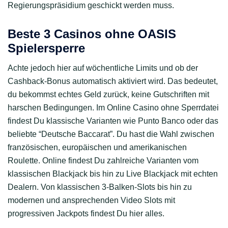
Regierungspräsidium geschickt werden muss.
Beste 3 Casinos ohne OASIS
Spielersperre
Achte jedoch hier auf wöchentliche Limits und ob der
Cashback-Bonus automatisch aktiviert wird. Das bedeutet,
du bekommst echtes Geld zurück, keine Gutschriften mit
harschen Bedingungen. Im Online Casino ohne Sperrdatei
findest Du klassische Varianten wie Punto Banco oder das
beliebte “Deutsche Baccarat”. Du hast die Wahl zwischen
französischen, europäischen und amerikanischen
Roulette. Online findest Du zahlreiche Varianten vom
klassischen Blackjack bis hin zu Live Blackjack mit echten
Dealern. Von klassischen 3-Balken-Slots bis hin zu
modernen und ansprechenden Video Slots mit
progressiven Jackpots findest Du hier alles.