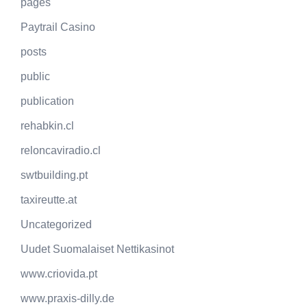
pages
Paytrail Casino
posts
public
publication
rehabkin.cl
reloncaviradio.cl
swtbuilding.pt
taxireutte.at
Uncategorized
Uudet Suomalaiset Nettikasinot
www.criovida.pt
www.praxis-dilly.de