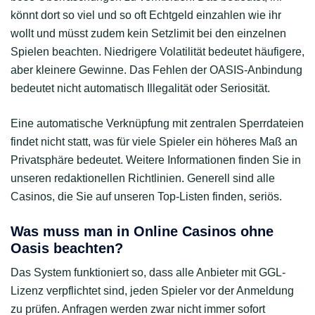
könnt dort so viel und so oft Echtgeld einzahlen wie ihr
wollt und müsst zudem kein Setzlimit bei den einzelnen
Spielen beachten. Niedrigere Volatilität bedeutet häufigere,
aber kleinere Gewinne. Das Fehlen der OASIS-Anbindung
bedeutet nicht automatisch Illegalität oder Seriosität.
Eine automatische Verknüpfung mit zentralen Sperrdateien
findet nicht statt, was für viele Spieler ein höheres Maß an
Privatsphäre bedeutet. Weitere Informationen finden Sie in
unseren redaktionellen Richtlinien. Generell sind alle
Casinos, die Sie auf unseren Top-Listen finden, seriös.
Was muss man in Online Casinos ohne
Oasis beachten?
Das System funktioniert so, dass alle Anbieter mit GGL-
Lizenz verpflichtet sind, jeden Spieler vor der Anmeldung
zu prüfen. Anfragen werden zwar nicht immer sofort