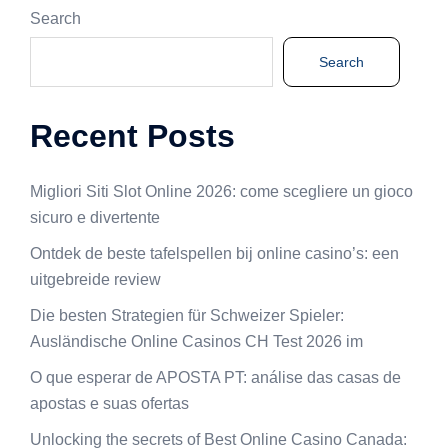
Search
Search
Recent Posts
Migliori Siti Slot Online 2026: come scegliere un gioco
sicuro e divertente
Ontdek de beste tafelspellen bij online casino’s: een
uitgebreide review
Die besten Strategien für Schweizer Spieler:
Ausländische Online Casinos CH Test 2026 im
O que esperar de APOSTA PT: análise das casas de
apostas e suas ofertas
Unlocking the secrets of Best Online Casino Canada: