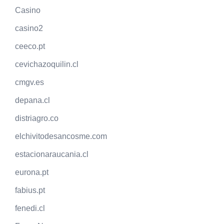
Casino
casino2
ceeco.pt
cevichazoquilin.cl
cmgv.es
depana.cl
distriagro.co
elchivitodesancosme.com
estacionaraucania.cl
eurona.pt
fabius.pt
fenedi.cl