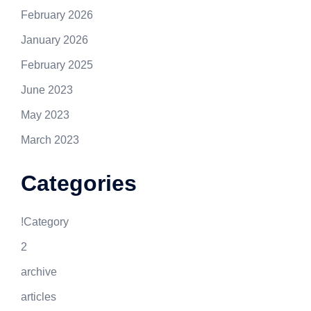
February 2026
January 2026
February 2025
June 2023
May 2023
March 2023
Categories
!Category
2
archive
articles