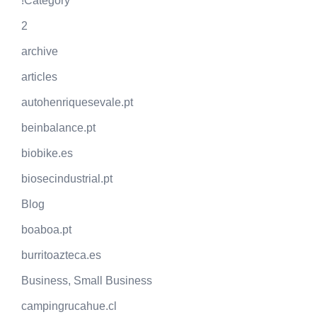
!Category
2
archive
articles
autohenriquesevale.pt
beinbalance.pt
biobike.es
biosecindustrial.pt
Blog
boaboa.pt
burritoazteca.es
Business, Small Business
campingrucahue.cl