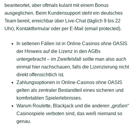
beantwortet, aber oftmals kulant mit einem Bonus
ausgeglichen. Beim Kundensupport steht ein deutsches
Team bereit, erreichbar über Live-Chat (täglich 9 bis 22
Uhr), Kontaktformular oder per E-Mail (email protected).
In seltenen Fällen ist in Online Casinos ohne OASIS
der Hinweis auf die Lizenz in den AGBs
untergebracht – im Zweifelsfall sollte man also auch
einmal hier nachschauen, falls die Lizenzierung nicht
direkt offensichtlich ist.
Zahlungsoptionen in Online-Casinos ohne OASIS
gelten als zentraler Bestandteil eines sicheren und
komfortablen Spielerlebnisses.
Warum Roulette, Blackjack und die anderen „großen“
Casinospiele verboten sind, das weiß niemand so
genau.