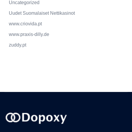
Uncategorized
Uudet Suomalaiset Nettikasinot
www.criovida.pt
www.praxis-dilly.de
zuddy.pt