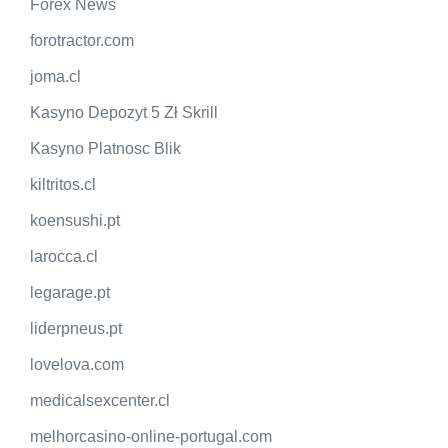
Forex News
forotractor.com
joma.cl
Kasyno Depozyt 5 Zł Skrill
Kasyno Platnosc Blik
kiltritos.cl
koensushi.pt
larocca.cl
legarage.pt
liderpneus.pt
lovelova.com
medicalsexcenter.cl
melhorcasino-online-portugal.com