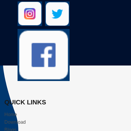
QUICK LINKS
Home
Download
Blogs