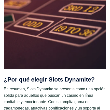
¿Por qué elegir Slots Dynamite?
En resumen, Slots Dynamite se presenta como una opción
sólida para aquellos que buscan un casino en línea
confiable y emocionante. Con su amplia gama de
tragamonedas, atractivas bonificaciones y un soporte al