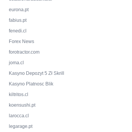
eurona.pt
fabius.pt
fenedi.cl
Forex News
forotractor.com
joma.cl
Kasyno Depozyt 5 Zł Skrill
Kasyno Platnosc Blik
kiltritos.cl
koensushi.pt
larocca.cl
legarage.pt