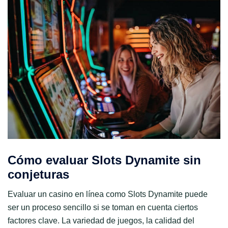
Cómo evaluar Slots Dynamite sin
conjeturas
Evaluar un casino en línea como Slots Dynamite puede
ser un proceso sencillo si se toman en cuenta ciertos
factores clave. La variedad de juegos, la calidad del