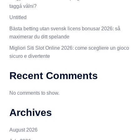
taggá válni?
Untitled
Bästa betting utan svensk licens bonusar 2026: så
maximerar du ditt spelande
Migliori Siti Slot Online 2026: come scegliere un gioco
sicuro e divertente
Recent Comments
No comments to show.
Archives
August 2026