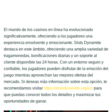
El mundo de los casinos en línea ha evolucionado
significativamente, ofreciendo a los jugadores una
experiencia envolvente y emocionante. Slots Dynamite
destaca en este ámbito, ofreciendo una amplia variedad de
tragamonedas, bonificaciones diarias y un soporte al
cliente disponible las 24 horas. Con un entorno seguro y
confiable, los jugadores pueden disfrutar de la emoción del
juego mientras aprovechan las mejores ofertas del
mercado. Si deseas más información sobre esta opción, te
recomendamos visitar
https://slotsdynamite.org/es/
para
que puedas conocer todos los detalles y maximizar tus
oportunidades de ganar.