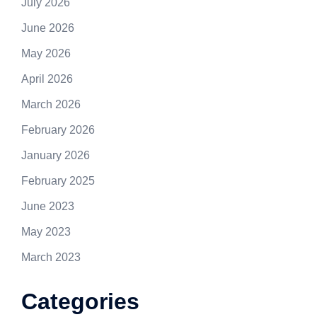
July 2026
June 2026
May 2026
April 2026
March 2026
February 2026
January 2026
February 2025
June 2023
May 2023
March 2023
Categories