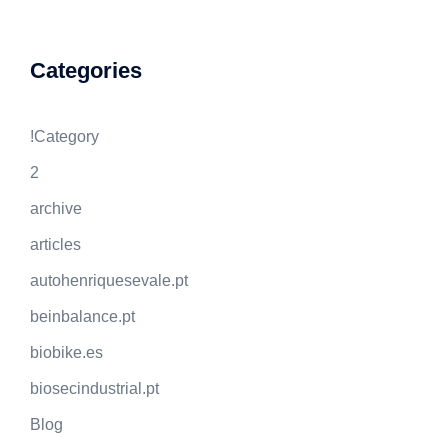
Categories
!Category
2
archive
articles
autohenriquesevale.pt
beinbalance.pt
biobike.es
biosecindustrial.pt
Blog