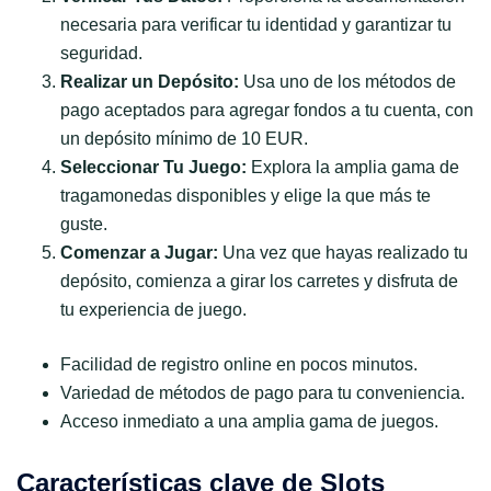
necesaria para verificar tu identidad y garantizar tu
seguridad.
Realizar un Depósito:
Usa uno de los métodos de
pago aceptados para agregar fondos a tu cuenta, con
un depósito mínimo de 10 EUR.
Seleccionar Tu Juego:
Explora la amplia gama de
tragamonedas disponibles y elige la que más te
guste.
Comenzar a Jugar:
Una vez que hayas realizado tu
depósito, comienza a girar los carretes y disfruta de
tu experiencia de juego.
Facilidad de registro online en pocos minutos.
Variedad de métodos de pago para tu conveniencia.
Acceso inmediato a una amplia gama de juegos.
Características clave de Slots