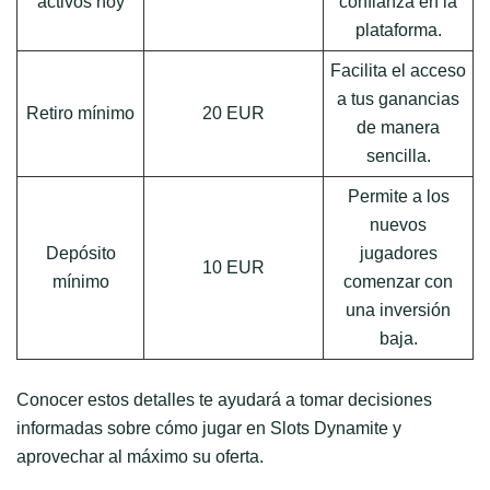
activos hoy
confianza en la
plataforma.
Facilita el acceso
a tus ganancias
Retiro mínimo
20 EUR
de manera
sencilla.
Permite a los
nuevos
Depósito
jugadores
10 EUR
mínimo
comenzar con
una inversión
baja.
Conocer estos detalles te ayudará a tomar decisiones
informadas sobre cómo jugar en Slots Dynamite y
aprovechar al máximo su oferta.