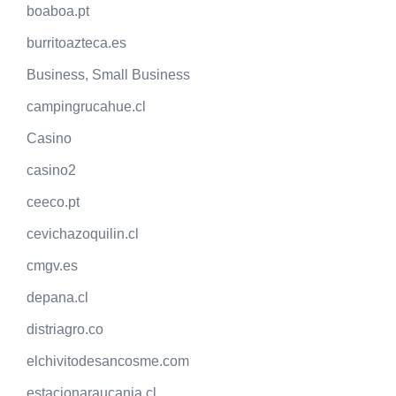
boaboa.pt
burritoazteca.es
Business, Small Business
campingrucahue.cl
Casino
casino2
ceeco.pt
cevichazoquilin.cl
cmgv.es
depana.cl
distriagro.co
elchivitodesancosme.com
estacionaraucania.cl