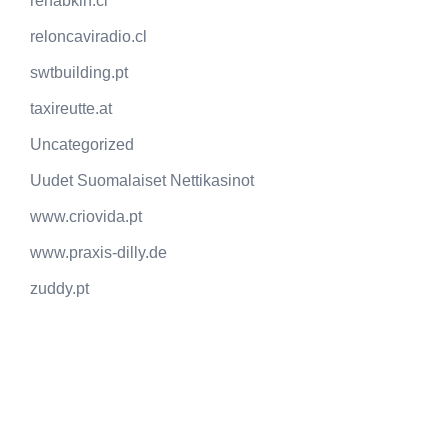
rehabkin.cl
reloncaviradio.cl
swtbuilding.pt
taxireutte.at
Uncategorized
Uudet Suomalaiset Nettikasinot
www.criovida.pt
www.praxis-dilly.de
zuddy.pt