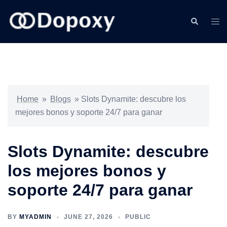
Skip
to
Search
Togg
content
men
Home
»
Blogs
»
Slots Dynamite: descubre los
mejores bonos y soporte 24/7 para ganar
Slots Dynamite: descubre
los mejores bonos y
soporte 24/7 para ganar
BY
MYADMIN
JUNE 27, 2026
PUBLIC