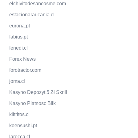
elchivitodesancosme.com
estacionaraucania.cl
eurona.pt
fabius.pt
fenedi.cl
Forex News
forotractor.com
joma.cl
Kasyno Depozyt 5 Zł Skrill
Kasyno Platnosc Blik
kiltritos.cl
koensushi.pt
larocca.cl