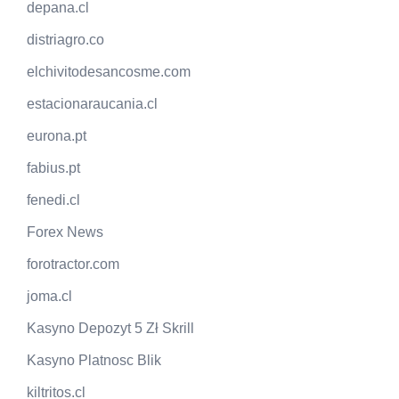
depana.cl
distriagro.co
elchivitodesancosme.com
estacionaraucania.cl
eurona.pt
fabius.pt
fenedi.cl
Forex News
forotractor.com
joma.cl
Kasyno Depozyt 5 Zł Skrill
Kasyno Platnosc Blik
kiltritos.cl