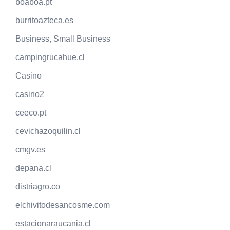
boaboa.pt
burritoazteca.es
Business, Small Business
campingrucahue.cl
Casino
casino2
ceeco.pt
cevichazoquilin.cl
cmgv.es
depana.cl
distriagro.co
elchivitodesancosme.com
estacionaraucania.cl