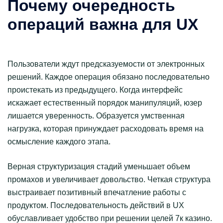
Почему очередность
операций важна для UX
Пользователи ждут предсказуемости от электронных
решений. Каждое операция обязано последовательно
проистекать из предыдущего. Когда интерфейс
искажает естественный порядок манипуляций, юзер
лишается уверенность. Образуется умственная
нагрузка, которая принуждает расходовать время на
осмысление каждого этапа.
Верная структуризация стадий уменьшает объем
промахов и увеличивает довольство. Четкая структура
выстраивает позитивный впечатление работы с
продуктом. Последовательность действий в UX
обуславливает удобство при решении целей 7к казино.