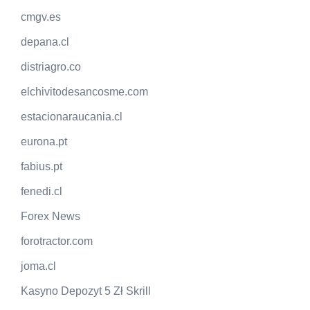
cmgv.es
depana.cl
distriagro.co
elchivitodesancosme.com
estacionaraucania.cl
eurona.pt
fabius.pt
fenedi.cl
Forex News
forotractor.com
joma.cl
Kasyno Depozyt 5 Zł Skrill