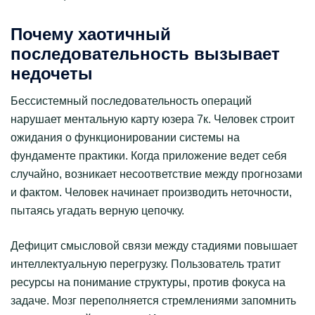
Почему хаотичный
последовательность вызывает
недочеты
Бессистемный последовательность операций
нарушает ментальную карту юзера 7к. Человек строит
ожидания о функционировании системы на
фундаменте практики. Когда приложение ведет себя
случайно, возникает несоответствие между прогнозами
и фактом. Человек начинает производить неточности,
пытаясь угадать верную цепочку.
Дефицит смысловой связи между стадиями повышает
интеллектуальную перегрузку. Пользователь тратит
ресурсы на понимание структуры, против фокуса на
задаче. Мозг переполняется стремлениями запомнить