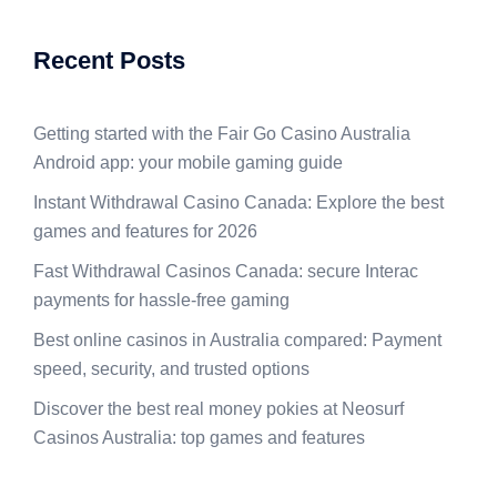
Recent Posts
Getting started with the Fair Go Casino Australia
Android app: your mobile gaming guide
Instant Withdrawal Casino Canada: Explore the best
games and features for 2026
Fast Withdrawal Casinos Canada: secure Interac
payments for hassle-free gaming
Best online casinos in Australia compared: Payment
speed, security, and trusted options
Discover the best real money pokies at Neosurf
Casinos Australia: top games and features