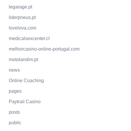
legarage.pt
liderpneus.pt
lovelova.com
medicalsexcenter.cl
melhorcasino-online-portugal.com
motolandim.pt
news
Online Coaching
pages
Paytrail Casino
posts
public