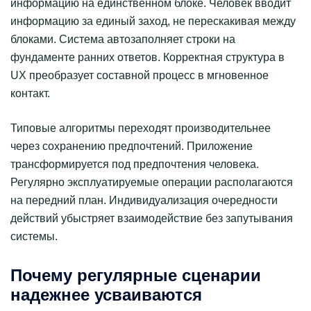
информацию на единственном блоке. Человек вводит
информацию за единый заход, не перескакивая между
блоками. Система автозаполняет строки на
фундаменте ранних ответов. Корректная структура в
UX преобразует составной процесс в мгновенное
контакт.
Типовые алгоритмы переходят производительнее
через сохранению предпочтений. Приложение
трансформируется под предпочтения человека.
Регулярно эксплуатируемые операции располагаются
на передний план. Индивидуализация очередности
действий убыстряет взаимодействие без запутывания
системы.
Почему регулярные сценарии
надежнее усваиваются