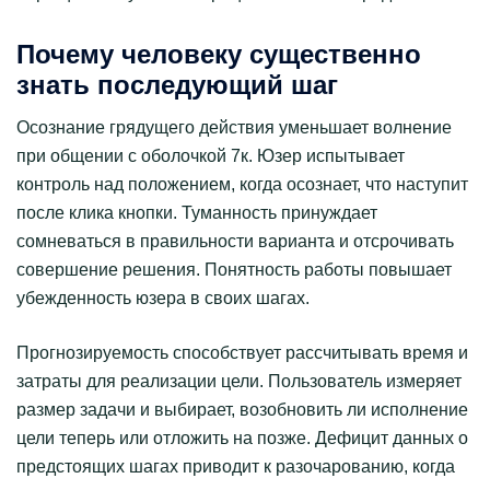
Почему человеку существенно
знать последующий шаг
Осознание грядущего действия уменьшает волнение
при общении с оболочкой 7к. Юзер испытывает
контроль над положением, когда осознает, что наступит
после клика кнопки. Туманность принуждает
сомневаться в правильности варианта и отсрочивать
совершение решения. Понятность работы повышает
убежденность юзера в своих шагах.
Прогнозируемость способствует рассчитывать время и
затраты для реализации цели. Пользователь измеряет
размер задачи и выбирает, возобновить ли исполнение
цели теперь или отложить на позже. Дефицит данных о
предстоящих шагах приводит к разочарованию, когда