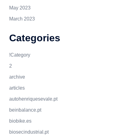
May 2023
March 2023
Categories
!Category
2
archive
articles
autohenriquesevale.pt
beinbalance.pt
biobike.es
biosecindustrial.pt