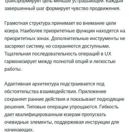
трансформирует цель меньше устрашающей. Каждый
завершенный шаг формирует чувство продвижения.
Грамотная структура принимает во внимание цели
юзера. Наиболее приоритетные функции находятся на
приоритетных зонах. Дополнительные инструменты не
засоряют систему, но сохраняются доступными.
Тщательная последовательность операций в UX
гармонизирует между полнотой опций и легкостью
работы.
Адаптивная архитектура подстраивается под
обстоятельства взаимодействия. Приложение
сохраняет ранние действия и показывает подходящие
решения. Типовые операции упрощаются. Гибкость
дает квалифицированным юзерам пропускать
очевидные элементы, поддерживая инструкции для
начинающих.