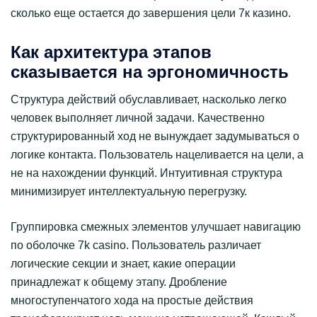
сколько еще остается до завершения цели 7к казино.
Как архитектура этапов
сказывается на эргономичность
Структура действий обуславливает, насколько легко
человек выполняет личной задачи. Качественно
структурированный ход не вынуждает задумываться о
логике контакта. Пользователь нацеливается на цели, а
не на нахождении функций. Интуитивная структура
минимизирует интеллектуальную перегрузку.
Группировка смежных элементов улучшает навигацию
по оболочке 7k casino. Пользователь различает
логические секции и знает, какие операции
принадлежат к общему этапу. Дробление
многоступенчатого хода на простые действия