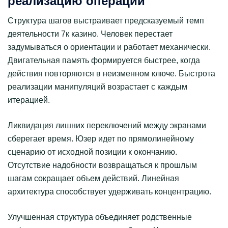
реализацию операций
Структура шагов выстраивает предсказуемый темп
деятельности 7к казино. Человек перестает
задумываться о ориентации и работает механически.
Двигательная память формируется быстрее, когда
действия повторяются в неизменном ключе. Быстрота
реализации манипуляций возрастает с каждым
итерацией.
Ликвидация лишних переключений между экранами
сберегает время. Юзер идет по прямолинейному
сценарию от исходной позиции к окончанию.
Отсутствие надобности возвращаться к прошлым
шагам сокращает объем действий. Линейная
архитектура способствует удерживать концентрацию.
Улучшенная структура объединяет родственные