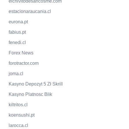
elchivitodesancosme.com
estacionaraucania.cl
eurona.pt
fabius.pt
fenedi.cl
Forex News
forotractor.com
joma.cl
Kasyno Depozyt 5 Zł Skrill
Kasyno Platnosc Blik
kiltritos.cl
koensushi.pt
larocca.cl