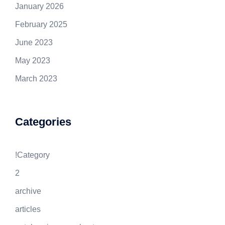
January 2026
February 2025
June 2023
May 2023
March 2023
Categories
!Category
2
archive
articles