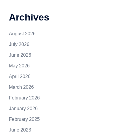
Archives
August 2026
July 2026
June 2026
May 2026
April 2026
March 2026
February 2026
January 2026
February 2025
June 2023