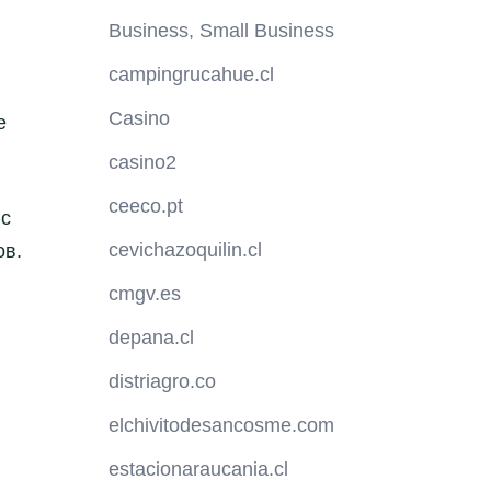
Business, Small Business
campingrucahue.cl
Casino
е
casino2
ceeco.pt
 с
cevichazoquilin.cl
ов.
cmgv.es
depana.cl
distriagro.co
elchivitodesancosme.com
estacionaraucania.cl