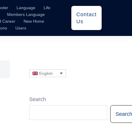
ooter
Language
Life
Contact
Members Language
Us
d Career
New Home
ions
Users
English
Search
Searc