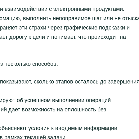
и взаимодействии с электронными продуктами.
рмацию, выполнить непоправимое шаг или не отыск
аняет эти страхи через графические подсказки и
ет дорогу к цели и понимает, что происходит на
з несколько способов:
оказывают, сколько этапов осталось до завершени
руют об успешном выполнении операций
ий дает возможность на оплошность без
объясняют условия к вводимым информации
в рамках текущей задачи