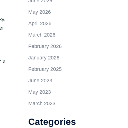
June 2026
May 2026
у.
April 2026
ет
March 2026
February 2026
January 2026
т и
February 2025
June 2023
May 2023
March 2023
Categories