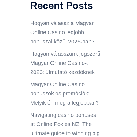
Recent Posts
Hogyan válassz a Magyar
Online Casino legjobb
bónuszai közül 2026-ban?
Hogyan válasszunk jogszerű
Magyar Online Casino-t
2026: útmutató kezdőknek
Magyar Online Casino
bónuszok és promóciók:
Melyik éri meg a legjobban?
Navigating casino bonuses
at Online Pokies NZ: The
ultimate guide to winning big