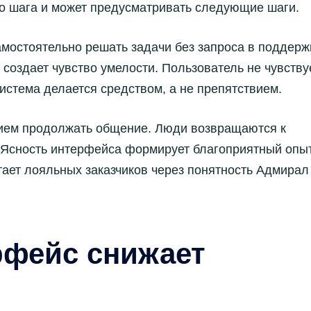
о шага и может предусматривать следующие шаги.
мостоятельно решать задачи без запроса в поддержк
создает чувство умелости. Пользователь не чувству
истема делается средством, а не препятствием.
ием продолжать общение. Люди возвращаются к
. Ясность интерфейса формирует благоприятный опы
тает лояльных заказчиков через понятность Адмирал
рфейс снижает