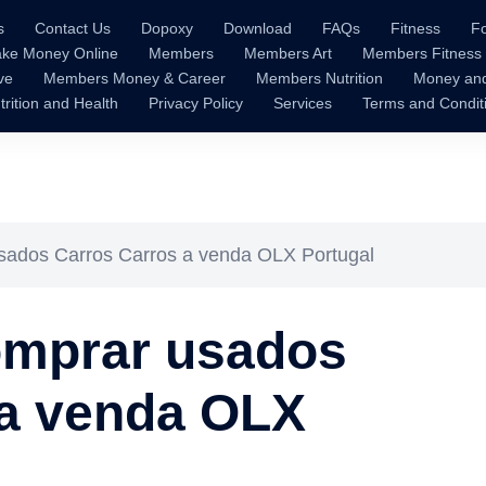
s
Contact Us
Dopoxy
Download
FAQs
Fitness
F
ke Money Online
Members
Members Art
Members Fitness
ve
Members Money & Career
Members Nutrition
Money an
trition and Health
Privacy Policy
Services
Terms and Condit
ados Carros Carros a venda OLX Portugal
omprar usados
 a venda OLX