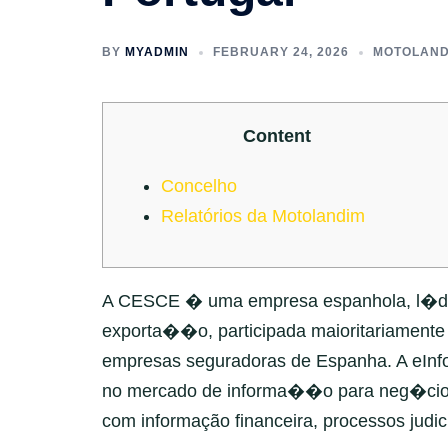
BY
MYADMIN
FEBRUARY 24, 2026
MOTOLAND
Content
Concelho
Relatórios da Motolandim
A CESCE � uma empresa espanhola, l�der
exporta��o, participada maioritariamente 
empresas seguradoras de Espanha. A eIn
no mercado de informa��o para neg�cios
com informação financeira, processos judici