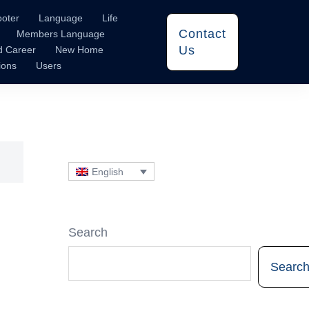
ooter
Language
Life
Contact
Members Language
Us
d Career
New Home
ions
Users
English
Search
Searc