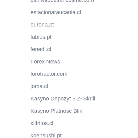
elchivitodesancosme.com
estacionaraucania.cl
eurona.pt
fabius.pt
fenedi.cl
Forex News
forotractor.com
joma.cl
Kasyno Depozyt 5 Zł Skrill
Kasyno Platnosc Blik
kiltritos.cl
koensushi.pt