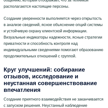
общению, который отображает, что за техникой
располагаются настоящие персоны.
Создание уверенности выполняется через открытость
в анализе сведений, ясное объяснение опций системы
и устойчивую охрану клиентской информации.
Визуальные индикаторы надежности, ясные стратегии
приватности и способность контроля над
индивидуальными сведениями помогают образованию
продолжительных отношений с группой.
Круг улучшений: собирание
отзывов, исследование и
неустанная совершенствование
впечатления
Создание приятного взаимодействия не заканчивается
с запуском решения. Неустанный наблюдение