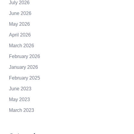
July 2026
June 2026
May 2026
April 2026
March 2026
February 2026
January 2026
February 2025
June 2023
May 2023
March 2023