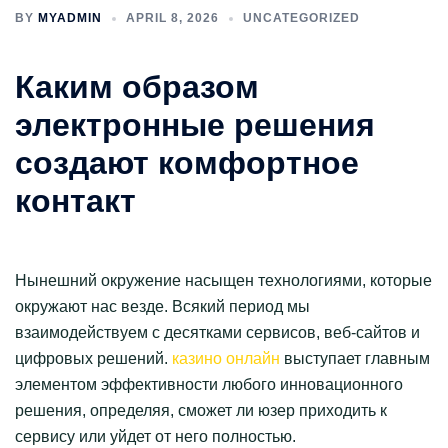
BY
MYADMIN
APRIL 8, 2026
UNCATEGORIZED
Каким образом
электронные решения
создают комфортное
контакт
Нынешний окружение насыщен технологиями, которые
окружают нас везде. Всякий период мы
взаимодействуем с десятками сервисов, веб-сайтов и
цифровых решений.
казино онлайн
выступает главным
элементом эффективности любого инновационного
решения, определяя, сможет ли юзер приходить к
сервису или уйдет от него полностью.