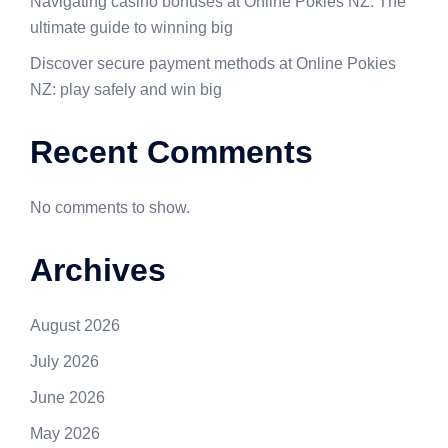
Navigating casino bonuses at Online Pokies NZ: The
ultimate guide to winning big
Discover secure payment methods at Online Pokies
NZ: play safely and win big
Recent Comments
No comments to show.
Archives
August 2026
July 2026
June 2026
May 2026