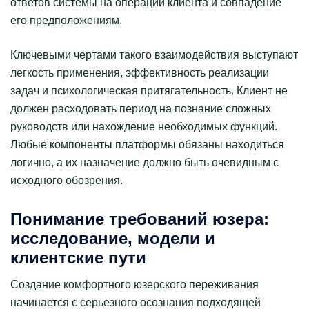
ответов системы на операции клиента и совпадение
его предположениям.
Ключевыми чертами такого взаимодействия выступают
легкость применения, эффективность реализации
задач и психологическая притягательность. Клиент не
должен расходовать период на познание сложных
руководств или нахождение необходимых функций.
Любые компоненты платформы обязаны находиться
логично, а их назначение должно быть очевидным с
исходного обозрения.
Понимание требований юзера:
исследование, модели и
клиентские пути
Создание комфортного юзерского переживания
начинается с серьезного осознания подходящей