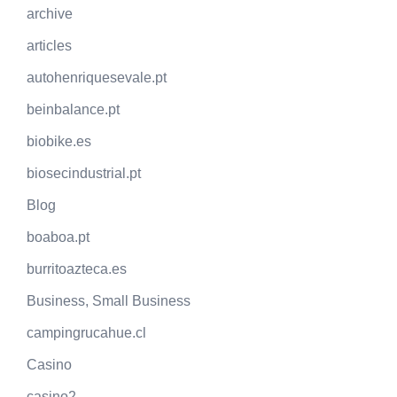
archive
articles
autohenriquesevale.pt
beinbalance.pt
biobike.es
biosecindustrial.pt
Blog
boaboa.pt
burritoazteca.es
Business, Small Business
campingrucahue.cl
Casino
casino2