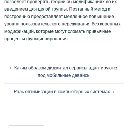
позволяет проверять теории об модификациях до их
введением для целой группы. Поэтапный метод к
построению предоставляет медленное повышение
уровня пользовательского переживания без коренных
модификаций, которые могут сломать привычные
процессы функционирования.
Post
Каким образом диджитал сервисы адаптируются
navigation
под мобильные девайсы
Роль оптимизации в компьютерных системах