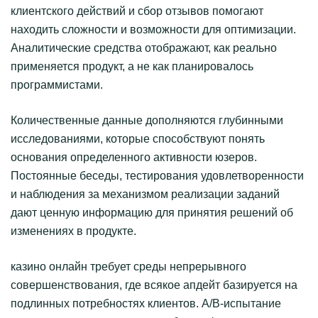
клиентского действий и сбор отзывов помогают
находить сложности и возможности для оптимизации.
Аналитические средства отображают, как реально
применяется продукт, а не как планировалось
программистами.
Количественные данные дополняются глубинными
исследованиями, которые способствуют понять
основания определенного активности юзеров.
Постоянные беседы, тестирования удовлетворенности
и наблюдения за механизмом реализации заданий
дают ценную информацию для принятия решений об
изменениях в продукте.
казино онлайн требует среды непрерывного
совершенствования, где всякое апдейт базируется на
подлинных потребностях клиентов. A/B-испытание