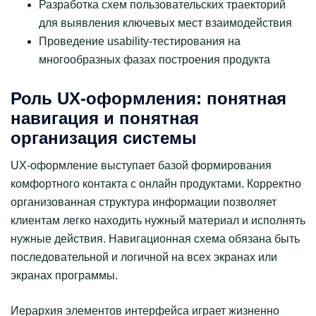
Разработка схем пользовательских траекторий
для выявления ключевых мест взаимодействия
Проведение usability-тестирования на
многообразных фазах построения продукта
Роль UX‑оформления: понятная
навигация и понятная
организация системы
UX-оформление выступает базой формирования
комфортного контакта с онлайн продуктами. Корректно
организованная структура информации позволяет
клиентам легко находить нужный материал и исполнять
нужные действия. Навигационная схема обязана быть
последовательной и логичной на всех экранах или
экранах программы.
Иерархия элементов интерфейса играет жизненно