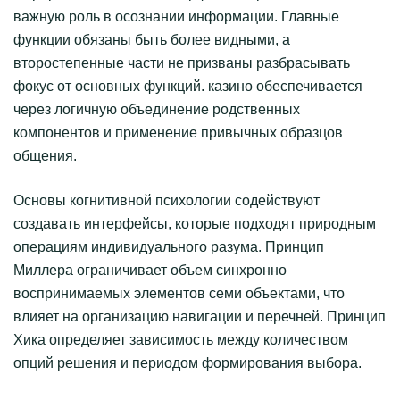
важную роль в осознании информации. Главные
функции обязаны быть более видными, а
второстепенные части не призваны разбрасывать
фокус от основных функций. казино обеспечивается
через логичную объединение родственных
компонентов и применение привычных образцов
общения.
Основы когнитивной психологии содействуют
создавать интерфейсы, которые подходят природным
операциям индивидуального разума. Принцип
Миллера ограничивает объем синхронно
воспринимаемых элементов семи объектами, что
влияет на организацию навигации и перечней. Принцип
Хика определяет зависимость между количеством
опций решения и периодом формирования выбора.