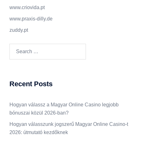
www.criovida.pt
www.praxis-dilly.de
zuddy.pt
Search
for:
Recent Posts
Hogyan válassz a Magyar Online Casino legjobb
bónuszai közül 2026-ban?
Hogyan válasszunk jogszerű Magyar Online Casino-t
2026: útmutató kezdőknek