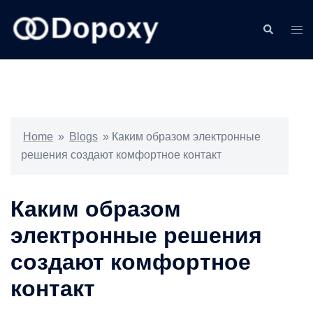
Skip
to
Search
Togg
content
men
Home
»
Blogs
»
Каким образом электронные
решения создают комфортное контакт
Каким образом
электронные решения
создают комфортное
контакт