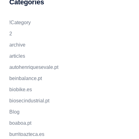
Categories
!Category
2
archive
articles
autohenriquesevale.pt
beinbalance.pt
biobike.es
biosecindustrial.pt
Blog
boaboa.pt
burritoazteca.es