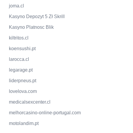
joma.cl
Kasyno Depozyt 5 Zł Skrill
Kasyno Platnosc Blik
kiltritos.cl
koensushi.pt
larocca.cl
legarage.pt
liderpneus.pt
lovelova.com
medicalsexcenter.cl
melhorcasino-online-portugal.com
motolandim.pt