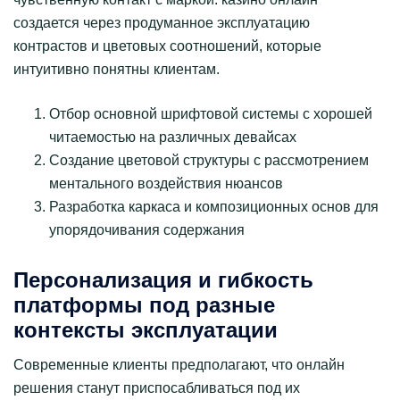
создается через продуманное эксплуатацию
контрастов и цветовых соотношений, которые
интуитивно понятны клиентам.
Отбор основной шрифтовой системы с хорошей
читаемостью на различных девайсах
Создание цветовой структуры с рассмотрением
ментального воздействия нюансов
Разработка каркаса и композиционных основ для
упорядочивания содержания
Персонализация и гибкость
платформы под разные
контексты эксплуатации
Современные клиенты предполагают, что онлайн
решения станут приспосабливаться под их