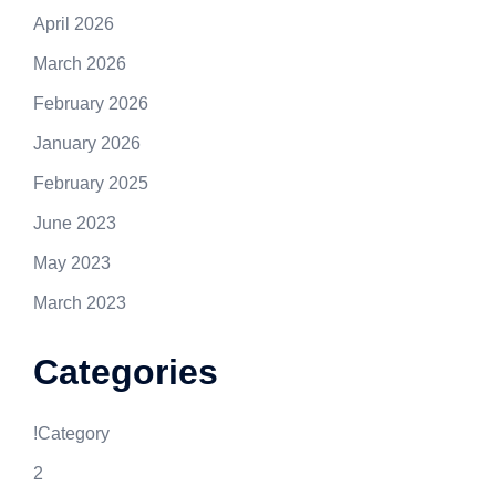
April 2026
March 2026
February 2026
January 2026
February 2025
June 2023
May 2023
March 2023
Categories
!Category
2