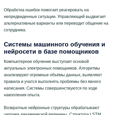
Обработка ошибок помогает реагировать на
непредвиденные ситуации. Управляющий выдвигает
альтернативные варианты или переводит общение на
сотрудника.
Системы машинного обучения и
нейросети в базе помощников
Компьютерное обучение выступает основой
актуальных электронных помощников. Алгоритмы
анализируют огромные объёмы данных, выявляют
правила и учатся выполнять проблемы без явного
написания. Системы совершенствуются по ходе
накопления опыта.
Возвратные нейронные структуры обрабатывают
цепочки динамической величины. Структура LSTM