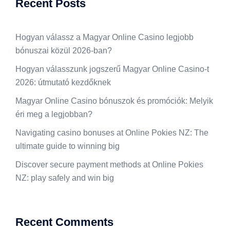
Recent Posts
Hogyan válassz a Magyar Online Casino legjobb
bónuszai közül 2026-ban?
Hogyan válasszunk jogszerű Magyar Online Casino-t
2026: útmutató kezdőknek
Magyar Online Casino bónuszok és promóciók: Melyik
éri meg a legjobban?
Navigating casino bonuses at Online Pokies NZ: The
ultimate guide to winning big
Discover secure payment methods at Online Pokies
NZ: play safely and win big
Recent Comments