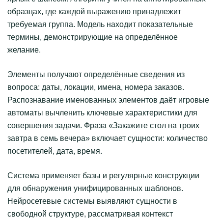
образцах, где каждой выражению принадлежит
требуемая группа. Модель находит показательные
термины, демонстрирующие на определённое
желание.
Элементы получают определённые сведения из
вопроса: даты, локации, имена, номера заказов.
Распознавание именованных элементов даёт игровые
автоматы вычленить ключевые характеристики для
совершения задачи. Фраза «Закажите стол на троих
завтра в семь вечера» включает сущности: количество
посетителей, дата, время.
Система применяет базы и регулярные конструкции
для обнаружения унифицированных шаблонов.
Нейросетевые системы выявляют сущности в
свободной структуре, рассматривая контекст