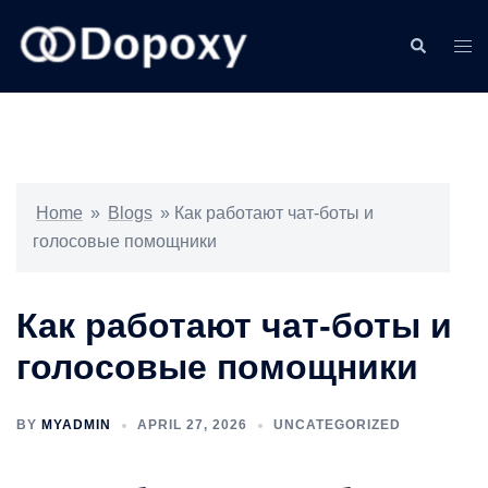
Skip
to
Search
Togg
content
men
Home
»
Blogs
»
Как работают чат-боты и
голосовые помощники
Как работают чат-боты и
голосовые помощники
BY
MYADMIN
APRIL 27, 2026
UNCATEGORIZED