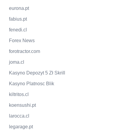
eurona.pt
fabius.pt
fenedi.cl
Forex News
forotractor.com
joma.cl
Kasyno Depozyt 5 Zł Skrill
Kasyno Platnosc Blik
kiltritos.cl
koensushi.pt
larocca.cl
legarage.pt