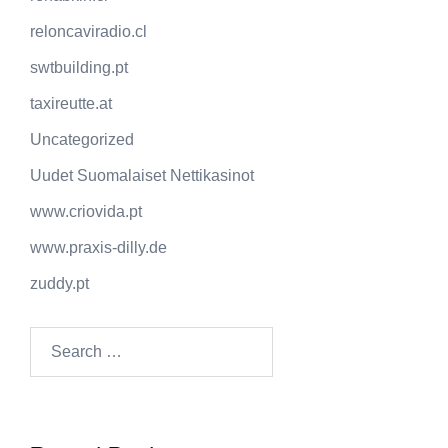
reloncaviradio.cl
swtbuilding.pt
taxireutte.at
Uncategorized
Uudet Suomalaiset Nettikasinot
www.criovida.pt
www.praxis-dilly.de
zuddy.pt
Search
for: