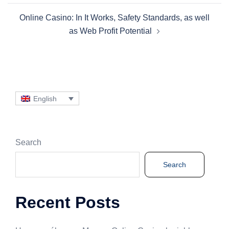
Online Casino: In It Works, Safety Standards, as well
as Web Profit Potential
English
Search
Search
Recent Posts