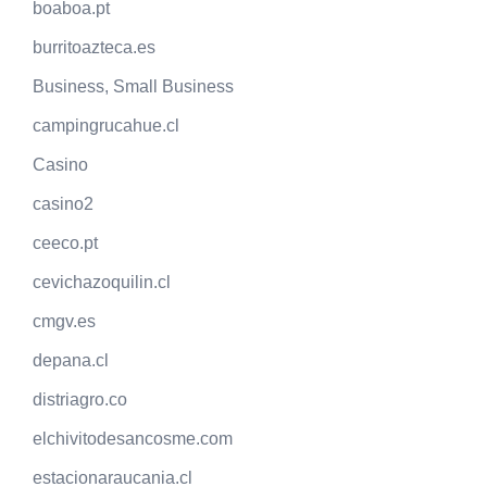
boaboa.pt
burritoazteca.es
Business, Small Business
campingrucahue.cl
Casino
casino2
ceeco.pt
cevichazoquilin.cl
cmgv.es
depana.cl
distriagro.co
elchivitodesancosme.com
estacionaraucania.cl