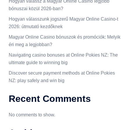
Hogyan válassz a Magyar Online Casino legjobb
bónuszai közül 2026-ban?
Hogyan válasszunk jogszerű Magyar Online Casino-t
2026: útmutató kezdőknek
Magyar Online Casino bónuszok és promóciók: Melyik
éri meg a legjobban?
Navigating casino bonuses at Online Pokies NZ: The
ultimate guide to winning big
Discover secure payment methods at Online Pokies
NZ: play safely and win big
Recent Comments
No comments to show.