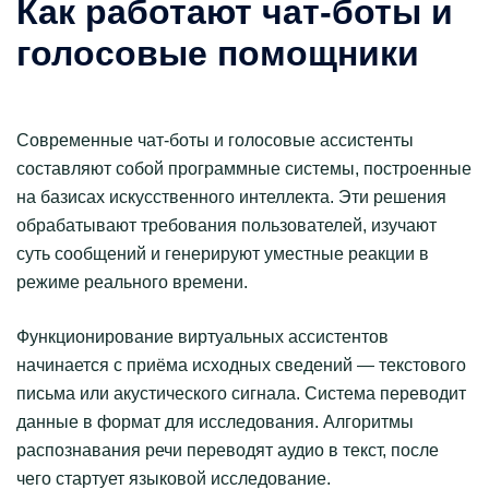
Как работают чат-боты и
голосовые помощники
Современные чат-боты и голосовые ассистенты
составляют собой программные системы, построенные
на базисах искусственного интеллекта. Эти решения
обрабатывают требования пользователей, изучают
суть сообщений и генерируют уместные реакции в
режиме реального времени.
Функционирование виртуальных ассистентов
начинается с приёма исходных сведений — текстового
письма или акустического сигнала. Система переводит
данные в формат для исследования. Алгоритмы
распознавания речи переводят аудио в текст, после
чего стартует языковой исследование.