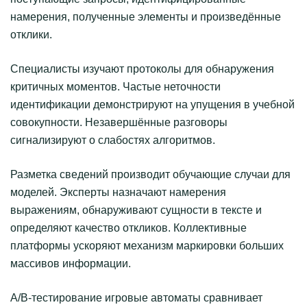
намерения, полученные элементы и произведённые
отклики.
Специалисты изучают протоколы для обнаружения
критичных моментов. Частые неточности
идентификации демонстрируют на упущения в учебной
совокупности. Незавершённые разговоры
сигнализируют о слабостях алгоритмов.
Разметка сведений производит обучающие случаи для
моделей. Эксперты назначают намерения
выражениям, обнаруживают сущности в тексте и
определяют качество откликов. Коллективные
платформы ускоряют механизм маркировки больших
массивов информации.
A/B-тестирование игровые автоматы сравнивает