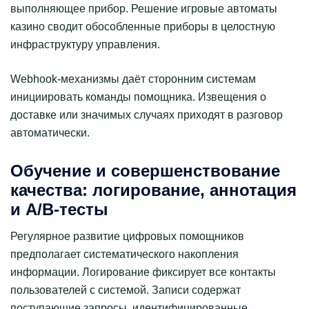
выполняющее прибор. Решение игровые автоматы
казино сводит обособленные приборы в целостную
инфраструктуру управления.
Webhook-механизмы даёт сторонним системам
инициировать команды помощника. Извещения о
доставке или значимых случаях приходят в разговор
автоматически.
Обучение и совершенствование
качества: логирование, аннотация
и A/B‑тесты
Регулярное развитие цифровых помощников
предполагает систематического накопления
информации. Логирование фиксирует все контакты
пользователей с системой. Записи содержат
поступающие запросы, идентифицированные