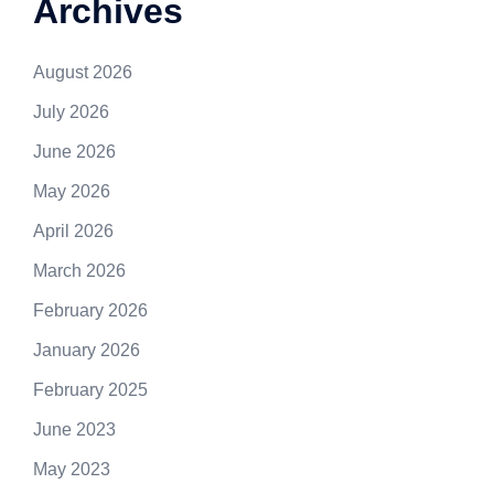
Archives
August 2026
July 2026
June 2026
May 2026
April 2026
March 2026
February 2026
January 2026
February 2025
June 2023
May 2023