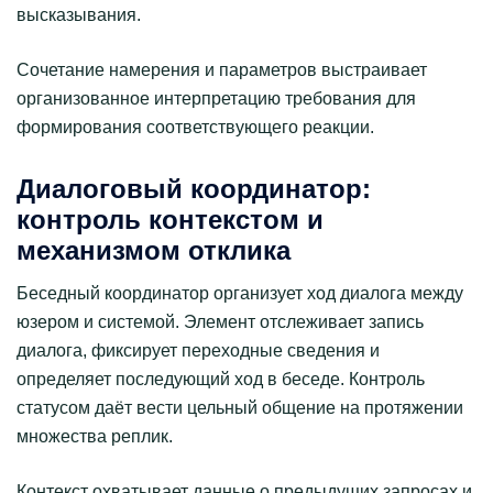
высказывания.
Сочетание намерения и параметров выстраивает
организованное интерпретацию требования для
формирования соответствующего реакции.
Диалоговый координатор:
контроль контекстом и
механизмом отклика
Беседный координатор организует ход диалога между
юзером и системой. Элемент отслеживает запись
диалога, фиксирует переходные сведения и
определяет последующий ход в беседе. Контроль
статусом даёт вести цельный общение на протяжении
множества реплик.
Контекст охватывает данные о предыдущих запросах и