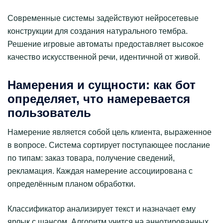
Современные системы задействуют нейросетевые
конструкции для создания натурального тембра.
Решение игровые автоматы предоставляет высокое
качество искусственной речи, идентичной от живой.
Намерения и сущности: как бот
определяет, что намеревается
пользователь
Намерение является собой цель клиента, выраженное
в вопросе. Система сортирует поступающее послание
по типам: заказ товара, получение сведений,
рекламация. Каждая намерение ассоциирована с
определённым планом обработки.
Классификатор анализирует текст и назначает ему
ярлык с шансом. Алгоритм учится на аннотированных