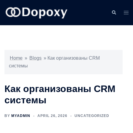
Skip
to
Search
Togg
content
men
Home
»
Blogs
»
Как организованы CRM
системы
Как организованы CRM
системы
BY
MYADMIN
APRIL 26, 2026
UNCATEGORIZED