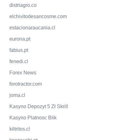
distriagro.co
elchivitodesancosme.com
estacionaraucania.cl
eurona.pt
fabius.pt
fenedi.cl
Forex News
forotractor.com
joma.cl
Kasyno Depozyt 5 Zł Skrill
Kasyno Platnosc Blik
kiltritos.cl