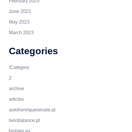
February 2025
June 2023
May 2023
March 2023
Categories
!Category
2
archive
articles
autohenriquesevale.pt
beinbalance.pt
biobike.es