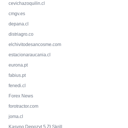
cevichazoquilin.cl
cmgv.es
depana.cl
distriagro.co
elchivitodesancosme.com
estacionaraucania.cl
eurona.pt
fabius.pt
fenedi.cl
Forex News
forotractor.com
joma.cl
Kasyno Depozyt 5 Zł Skrill