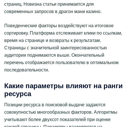
страниц. Новизна статьи принимается для
современных запросов в драгон мани казино.
Поведенческие факторы воздействуют на итоговое
сортировку. Платформа отслеживает клики по ссылкам,
время на странице и возвраты к результатам.
Страницы с значительной заинтересованностью
аудитории поднимаются выше. Окончательный
перечень отображается пользователю в оптимальном
последовательности.
Какие параметры влияют на ранги
ресурса
Позиции ресурса в поисковой выдаче задаются
совокупностью многообразных факторов. Алгоритмы
учитывают более двухсот показателей при оценке
каждой страницы. Параметры разделяются на