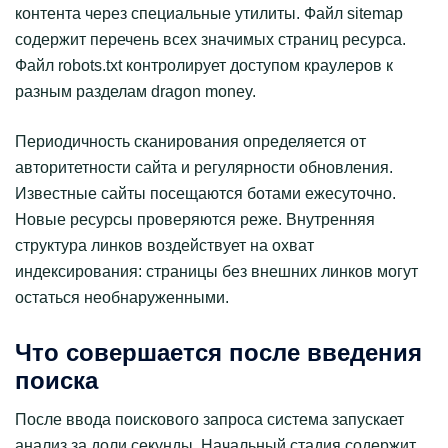
контента через специальные утилиты. Файл sitemap
содержит перечень всех значимых страниц ресурса.
Файл robots.txt контролирует доступом краулеров к
разным разделам dragon money.
Периодичность сканирования определяется от
авторитетности сайта и регулярности обновления.
Известные сайты посещаются ботами ежесуточно.
Новые ресурсы проверяются реже. Внутренняя
структура линков воздействует на охват
индексирования: страницы без внешних линков могут
остаться необнаруженными.
Что совершается после введения
поиска
После ввода поискового запроса система запускает
анализ за доли секунды. Начальный стадия содержит