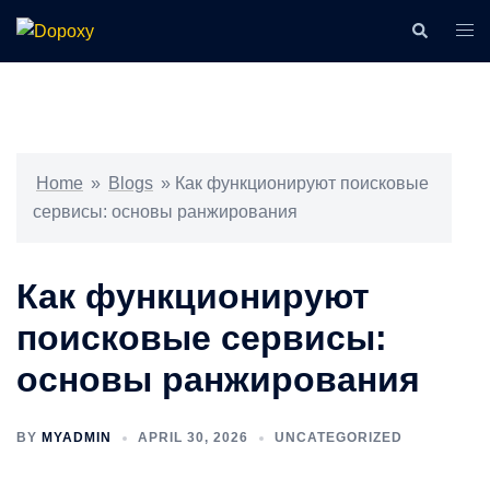
Skip
Search
Togg
to
men
content
Home
»
Blogs
»
Как функционируют поисковые
сервисы: основы ранжирования
Как функционируют
поисковые сервисы:
основы ранжирования
BY
MYADMIN
APRIL 30, 2026
UNCATEGORIZED