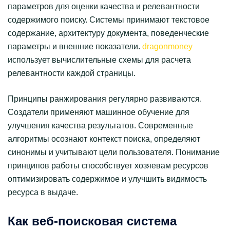
параметров для оценки качества и релевантности
содержимого поиску. Системы принимают текстовое
содержание, архитектуру документа, поведенческие
параметры и внешние показатели.
dragonmoney
использует вычислительные схемы для расчета
релевантности каждой страницы.
Принципы ранжирования регулярно развиваются.
Создатели применяют машинное обучение для
улучшения качества результатов. Современные
алгоритмы осознают контекст поиска, определяют
синонимы и учитывают цели пользователя. Понимание
принципов работы способствует хозяевам ресурсов
оптимизировать содержимое и улучшить видимость
ресурса в выдаче.
Как веб-поисковая система