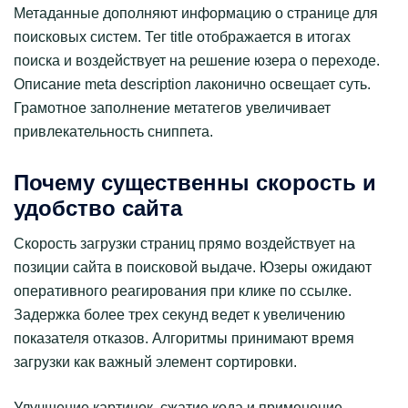
Метаданные дополняют информацию о странице для
поисковых систем. Тег title отображается в итогах
поиска и воздействует на решение юзера о переходе.
Описание meta description лаконично освещает суть.
Грамотное заполнение метатегов увеличивает
привлекательность сниппета.
Почему существенны скорость и
удобство сайта
Скорость загрузки страниц прямо воздействует на
позиции сайта в поисковой выдаче. Юзеры ожидают
оперативного реагирования при клике по ссылке.
Задержка более трех секунд ведет к увеличению
показателя отказов. Алгоритмы принимают время
загрузки как важный элемент сортировки.
Улучшение картинок, сжатие кода и применение