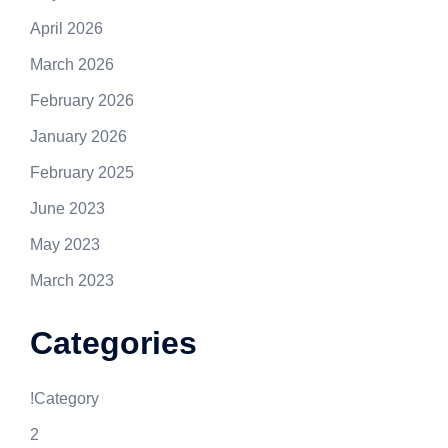
April 2026
March 2026
February 2026
January 2026
February 2025
June 2023
May 2023
March 2023
Categories
!Category
2