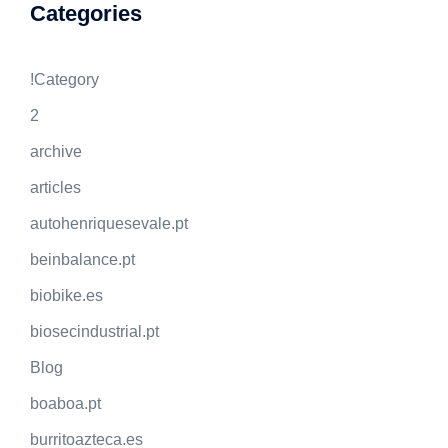
Categories
!Category
2
archive
articles
autohenriquesevale.pt
beinbalance.pt
biobike.es
biosecindustrial.pt
Blog
boaboa.pt
burritoazteca.es