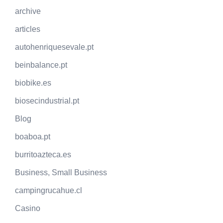
archive
articles
autohenriquesevale.pt
beinbalance.pt
biobike.es
biosecindustrial.pt
Blog
boaboa.pt
burritoazteca.es
Business, Small Business
campingrucahue.cl
Casino