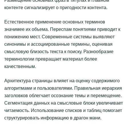
Размещение основных фраз в титулах и главном
контенте сигнализирует о пригодности контента.
Естественное применение основных терминов
значимее их объема. Переспам понятиями приводит к
понижению мест. Современные системы выявляют
синонимы и ассоциированные термины, оценивая
смысловую близость текста к поиску. Разнообразие
терминологии превращает материал более
качественным.
Архитектура страницы влияет на оценку содержимого
алгоритмами и пользователями. Правильная иерархия
заголовков облегчает осознание темы и перемещение.
Сегментация данных на смысловые блоки увеличивает
читаемость. Использование списков и таблиц помогает
структурировать информацию в драгон мани.