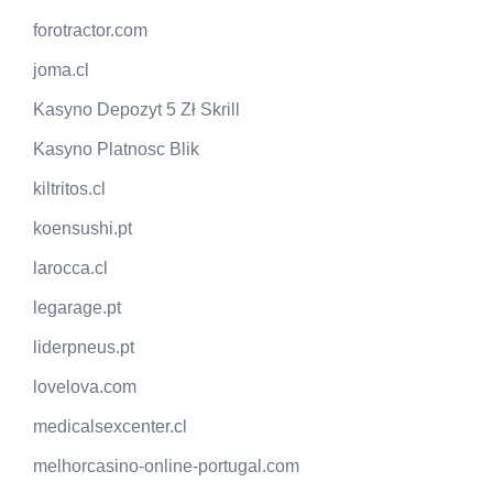
forotractor.com
joma.cl
Kasyno Depozyt 5 Zł Skrill
Kasyno Platnosc Blik
kiltritos.cl
koensushi.pt
larocca.cl
legarage.pt
liderpneus.pt
lovelova.com
medicalsexcenter.cl
melhorcasino-online-portugal.com