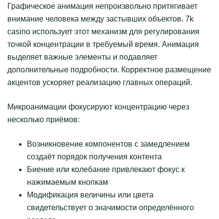
Графическое анимация непроизвольно притягивает
внимание человека между застывших объектов. 7k
casino использует этот механизм для регулирования
точкой концентрации в требуемый время. Анимация
выделяет важные элементы и подавляет
дополнительные подробности. Корректное размещение
акцентов ускоряет реализацию главных операций.
Микроанимации фокусируют концентрацию через
несколько приёмов:
Возникновение компонентов с замедлением
создаёт порядок получения контента
Биение или колебание привлекают фокус к
нажимаемым кнопкам
Модификация величины или цвета
свидетельствует о значимости определённого