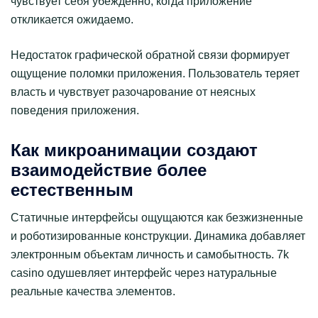
чувствует себя убеждённо, когда приложение
откликается ожидаемо.
Недостаток графической обратной связи формирует
ощущение поломки приложения. Пользователь теряет
власть и чувствует разочарование от неясных
поведения приложения.
Как микроанимации создают
взаимодействие более
естественным
Статичные интерфейсы ощущаются как безжизненные
и роботизированные конструкции. Динамика добавляет
электронным объектам личность и самобытность. 7k
casino одушевляет интерфейс через натуральные
реальные качества элементов.