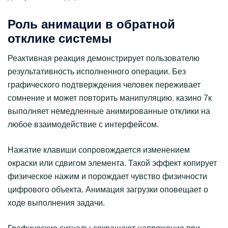
Роль анимации в обратной
отклике системы
Реактивная реакция демонстрирует пользователю
результативность исполненного операции. Без
графического подтверждения человек переживает
сомнение и может повторить манипуляцию. казино 7к
выполняет немедленные анимированные отклики на
любое взаимодействие с интерфейсом.
Нажатие клавиши сопровождается изменением
окраски или сдвигом элемента. Такой эффект копирует
физическое нажим и порождает чувство физичности
цифрового объекта. Анимация загрузки оповещает о
ходе выполнения задачи.