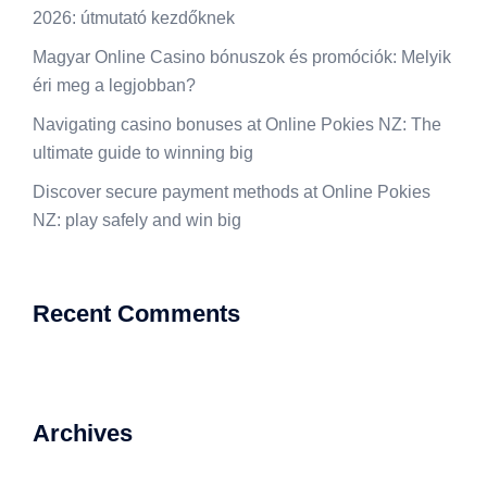
2026: útmutató kezdőknek
Magyar Online Casino bónuszok és promóciók: Melyik
éri meg a legjobban?
Navigating casino bonuses at Online Pokies NZ: The
ultimate guide to winning big
Discover secure payment methods at Online Pokies
NZ: play safely and win big
Recent Comments
Archives