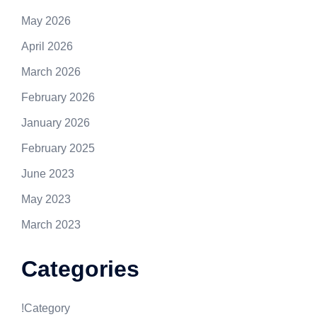
May 2026
April 2026
March 2026
February 2026
January 2026
February 2025
June 2023
May 2023
March 2023
Categories
!Category