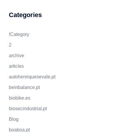
Categories
!Category
2
archive
articles
autohenriquesevale.pt
beinbalance.pt
biobike.es
biosecindustrial.pt
Blog
boaboa.pt