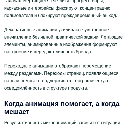
задачах. Вертящиеся счётчики, прогресс-бары,
каркасные интерфейсы фиксируют концентрацию
пользователя и блокируют преждевременный выход.
Декоративные анимации усиливают чувственное
впечатление без явной практической задачи. Летающие
элементы, анимированные изображения формируют
настроение и передают личность бренда.
Переходные анимации отображают перемещение
между разделами. Переходы страниц, появляющиеся
панели помогают поддерживать географическую
осведомлённость в структуре продукта.
Когда анимация помогает, а когда
мешает
Результативность микроанимаций зависит от ситуации