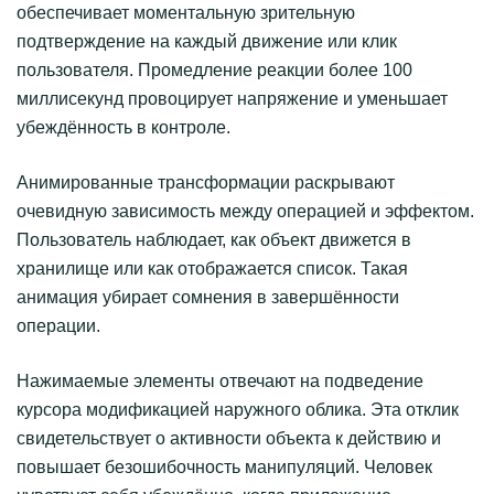
обеспечивает моментальную зрительную
подтверждение на каждый движение или клик
пользователя. Промедление реакции более 100
миллисекунд провоцирует напряжение и уменьшает
убеждённость в контроле.
Анимированные трансформации раскрывают
очевидную зависимость между операцией и эффектом.
Пользователь наблюдает, как объект движется в
хранилище или как отображается список. Такая
анимация убирает сомнения в завершённости
операции.
Нажимаемые элементы отвечают на подведение
курсора модификацией наружного облика. Эта отклик
свидетельствует о активности объекта к действию и
повышает безошибочность манипуляций. Человек