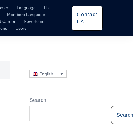
ooter
Language
Life
Contact
Members Language
Us
d Career
New Home
ions
Users
English
Search
Searc