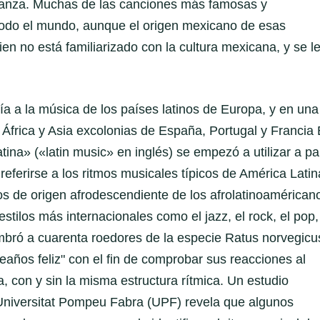
adanza. Muchas de las canciones más famosas y
todo el mundo, aunque el origen mexicano de esas
n no está familiarizado con la cultura mexicana, y se l
ía a la música de los países latinos de Europa, y en una
e África y Asia excolonias de España, Portugal y Francia 
na» («latin music» en inglés) se empezó a utilizar a par
eferirse a los ritmos musicales típicos de América Latin
os de origen afrodescendiente de los afrolatinoamérican
ilos más internacionales como el jazz, el rock, el pop,
tumbró a cuarenta roedores de la especie Ratus norvegicu
años feliz" con el fin de comprobar sus reacciones al
, con y sin la misma estructura rítmica. Un estudio
a Universitat Pompeu Fabra (UPF) revela que algunos