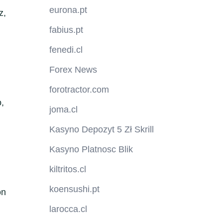
eurona.pt
z,
fabius.pt
fenedi.cl
Forex News
forotractor.com
o,
joma.cl
Kasyno Depozyt 5 Zł Skrill
Kasyno Platnosc Blik
kiltritos.cl
koensushi.pt
on
larocca.cl