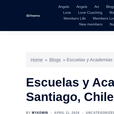
Skip
Angels
Angels
Art
Blog
to
Love
Love Coaching
Ma
content
Members Life
Members Lo
New members
Nu
Home
»
Blogs
»
Escuelas y Academias 
Escuelas y Ac
Santiago, Chile
BY
MYADMIN
APRIL 11, 2026
UNCATEGORIZE