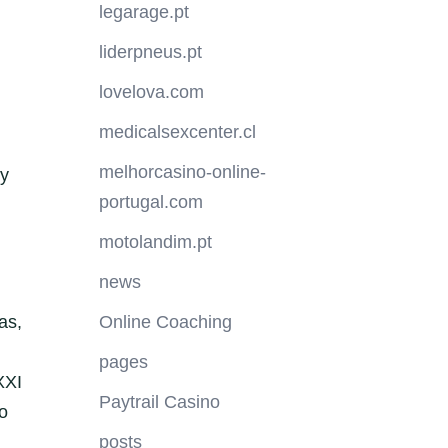
legarage.pt
liderpneus.pt
lovelova.com
medicalsexcenter.cl
melhorcasino-online-
 y
portugal.com
motolandim.pt
news
as,
Online Coaching
pages
XXI
Paytrail Casino
o
posts