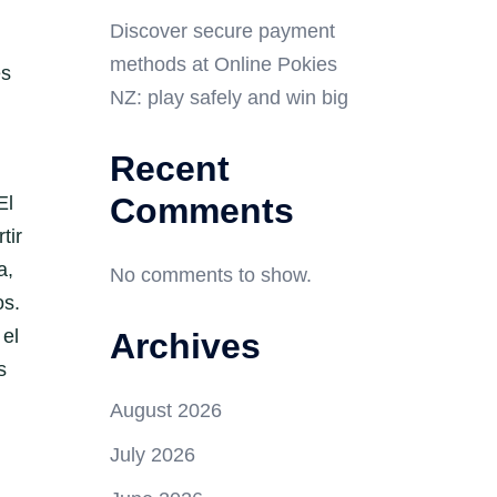
Discover secure payment
methods at Online Pokies
es
NZ: play safely and win big
Recent
Comments
El
tir
a,
No comments to show.
os.
 el
Archives
s
August 2026
July 2026