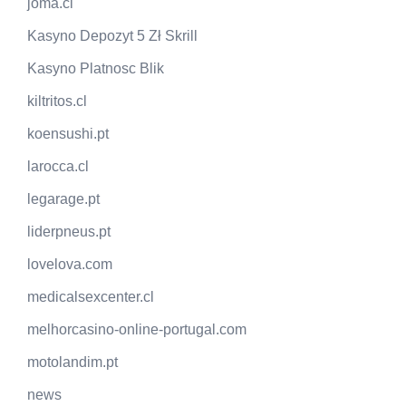
joma.cl
Kasyno Depozyt 5 Zł Skrill
Kasyno Platnosc Blik
kiltritos.cl
koensushi.pt
larocca.cl
legarage.pt
liderpneus.pt
lovelova.com
medicalsexcenter.cl
melhorcasino-online-portugal.com
motolandim.pt
news