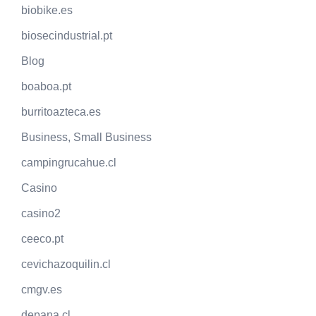
biobike.es
biosecindustrial.pt
Blog
boaboa.pt
burritoazteca.es
Business, Small Business
campingrucahue.cl
Casino
casino2
ceeco.pt
cevichazoquilin.cl
cmgv.es
depana.cl