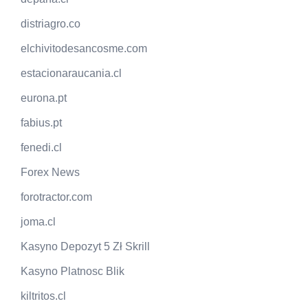
distriagro.co
elchivitodesancosme.com
estacionaraucania.cl
eurona.pt
fabius.pt
fenedi.cl
Forex News
forotractor.com
joma.cl
Kasyno Depozyt 5 Zł Skrill
Kasyno Platnosc Blik
kiltritos.cl