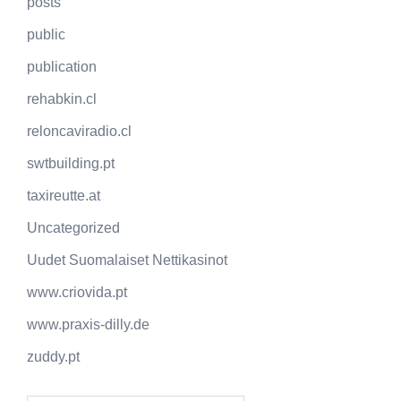
posts
public
publication
rehabkin.cl
reloncaviradio.cl
swtbuilding.pt
taxireutte.at
Uncategorized
Uudet Suomalaiset Nettikasinot
www.criovida.pt
www.praxis-dilly.de
zuddy.pt