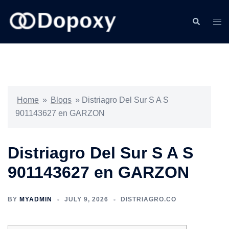
Skip
to
Search
Togg
content
men
Home
»
Blogs
»
Distriagro Del Sur S A S
901143627 en GARZON
Distriagro Del Sur S A S
901143627 en GARZON
BY
MYADMIN
JULY 9, 2026
DISTRIAGRO.CO