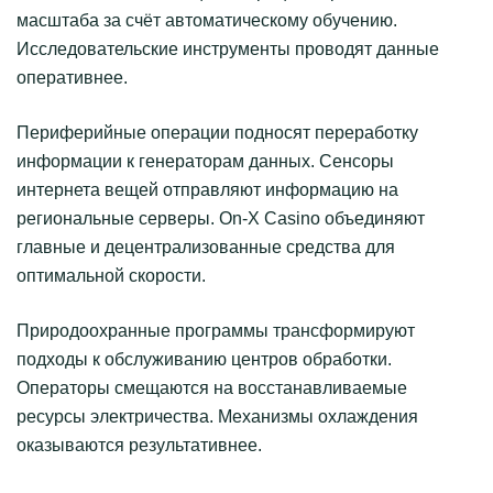
масштаба за счёт автоматическому обучению.
Исследовательские инструменты проводят данные
оперативнее.
Периферийные операции подносят переработку
информации к генераторам данных. Сенсоры
интернета вещей отправляют информацию на
региональные серверы. On-X Casino объединяют
главные и децентрализованные средства для
оптимальной скорости.
Природоохранные программы трансформируют
подходы к обслуживанию центров обработки.
Операторы смещаются на восстанавливаемые
ресурсы электричества. Механизмы охлаждения
оказываются результативнее.