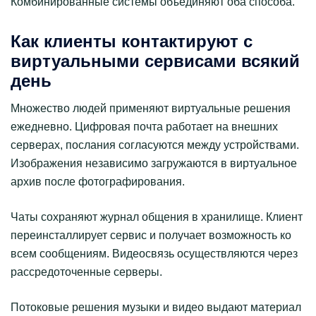
Комбинированные системы объединяют оба способа.
Как клиенты контактируют с
виртуальными сервисами всякий
день
Множество людей применяют виртуальные решения
ежедневно. Цифровая почта работает на внешних
серверах, послания согласуются между устройствами.
Изображения независимо загружаются в виртуальное
архив после фотографирования.
Чаты сохраняют журнал общения в хранилище. Клиент
переинсталлирует сервис и получает возможность ко
всем сообщениям. Видеосвязь осуществляются через
рассредоточенные серверы.
Потоковые решения музыки и видео выдают материал