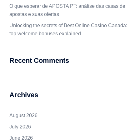
O que esperar de APOSTA PT: análise das casas de
apostas e suas ofertas
Unlocking the secrets of Best Online Casino Canada:
top welcome bonuses explained
Recent Comments
Archives
August 2026
July 2026
June 2026