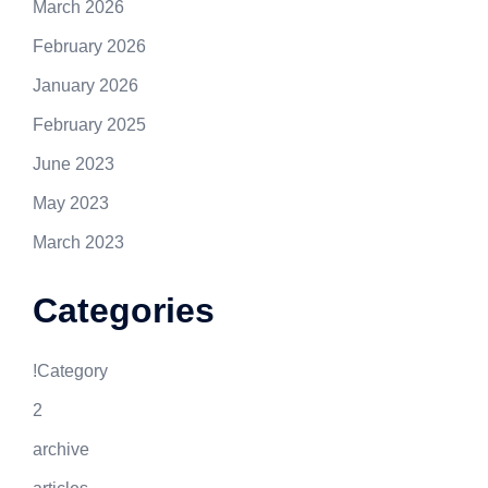
March 2026
February 2026
January 2026
February 2025
June 2023
May 2023
March 2023
Categories
!Category
2
archive