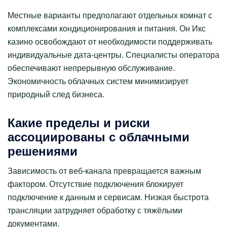
Местные варианты предполагают отдельных комнат с
комплексами кондиционирования и питания. Он Икс
казино освобождают от необходимости поддерживать
индивидуальные дата-центры. Специалисты оператора
обеспечивают непрерывную обслуживание.
Экономичность облачных систем минимизирует
природный след бизнеса.
Какие пределы и риски
ассоциированы с облачными
решениями
Зависимость от веб-канала превращается важным
фактором. Отсутствие подключения блокирует
подключение к данным и сервисам. Низкая быстрота
трансляции затрудняет обработку с тяжёлыми
документами.