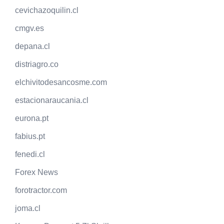
cevichazoquilin.cl
cmgv.es
depana.cl
distriagro.co
elchivitodesancosme.com
estacionaraucania.cl
eurona.pt
fabius.pt
fenedi.cl
Forex News
forotractor.com
joma.cl