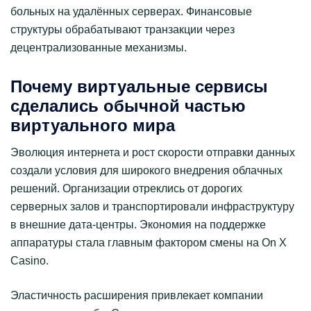
больных на удалённых серверах. Финансовые
структуры обрабатывают транзакции через
децентрализованные механизмы.
Почему виртуальные сервисы
сделались обычной частью
виртуального мира
Эволюция интернета и рост скорости отправки данных
создали условия для широкого внедрения облачных
решений. Организации отреклись от дорогих
серверных залов и транспортировали инфраструктуру
в внешние дата-центры. Экономия на поддержке
аппаратуры стала главным фактором смены на On X
Casino.
Эластичность расширения привлекает компании