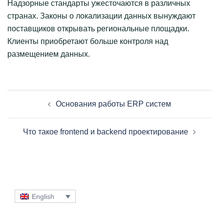
Надзорные стандарты ужесточаются в различных
странах. Законы о локализации данных вынуждают
поставщиков открывать региональные площадки.
Клиенты приобретают больше контроля над
размещением данных.
Post
Основания работы ERP систем
navigation
Что такое frontend и backend проектирование
English