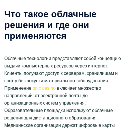
Что такое облачные
решения и где они
применяются
Облачные технологии представляют собой концепцию
выдачи компьютерных ресурсов через интернет.
Клиенты получают доступ к серверам, хранилищам и
софту без покупки материального оборудования.
Применение
on x casino
включает множество
направлений: от электронной почты до
организационных систем управления.
Образовательные площадки используют облачные
решения для дистанционного образования.
Медицинские организации держат цифровые карты