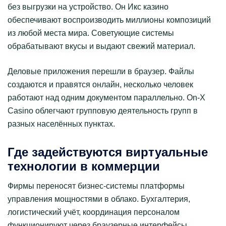
без выгрузки на устройство. Он Икс казино
обеспечивают воспроизводить миллионы композиций
из любой места мира. Советующие системы
обрабатывают вкусы и выдают свежий материал.
Деловые приложения перешли в браузер. Файлы
создаются и правятся онлайн, несколько человек
работают над одним документом параллельно. On-X
Casino облегчают групповую деятельность групп в
разных населённых пунктах.
Где задействуются виртуальные
технологии в коммерции
Фирмы переносят бизнес-системы платформы
управления мощностями в облако. Бухгалтерия,
логистический учёт, координация персоналом
функционируют через браузерные интерфейсы.