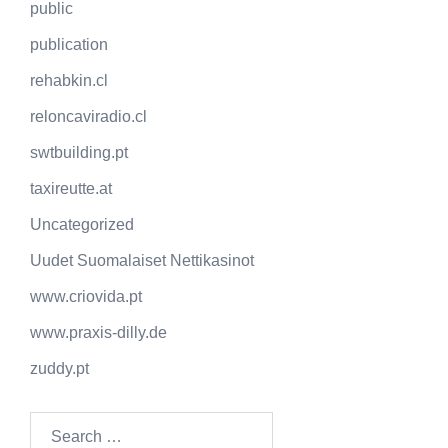
public
publication
rehabkin.cl
reloncaviradio.cl
swtbuilding.pt
taxireutte.at
Uncategorized
Uudet Suomalaiset Nettikasinot
www.criovida.pt
www.praxis-dilly.de
zuddy.pt
Search