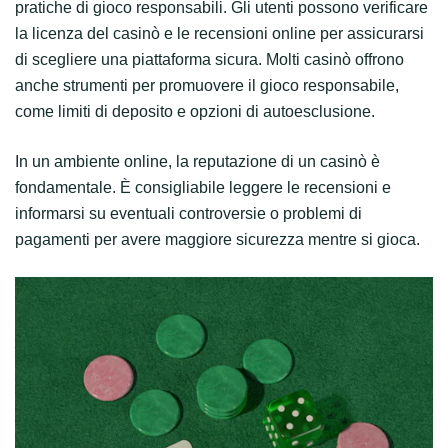
pratiche di gioco responsabili. Gli utenti possono verificare
la licenza del casinò e le recensioni online per assicurarsi
di scegliere una piattaforma sicura. Molti casinò offrono
anche strumenti per promuovere il gioco responsabile,
come limiti di deposito e opzioni di autoesclusione.
In un ambiente online, la reputazione di un casinò è
fondamentale. È consigliabile leggere le recensioni e
informarsi su eventuali controversie o problemi di
pagamenti per avere maggiore sicurezza mentre si gioca.