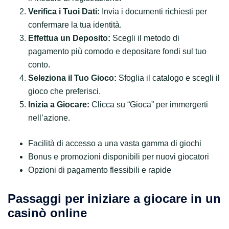
Verifica i Tuoi Dati:
Invia i documenti richiesti per
confermare la tua identità.
Effettua un Deposito:
Scegli il metodo di
pagamento più comodo e depositare fondi sul tuo
conto.
Seleziona il Tuo Gioco:
Sfoglia il catalogo e scegli il
gioco che preferisci.
Inizia a Giocare:
Clicca su “Gioca” per immergerti
nell’azione.
Facilità di accesso a una vasta gamma di giochi
Bonus e promozioni disponibili per nuovi giocatori
Opzioni di pagamento flessibili e rapide
Passaggi per iniziare a giocare in un
casinò online