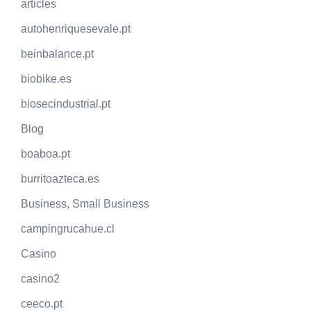
articles
autohenriquesevale.pt
beinbalance.pt
biobike.es
biosecindustrial.pt
Blog
boaboa.pt
burritoazteca.es
Business, Small Business
campingrucahue.cl
Casino
casino2
ceeco.pt