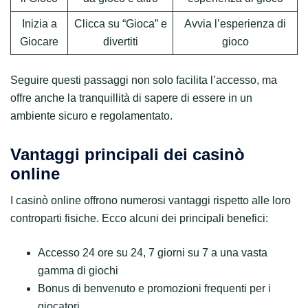
Inizia a
Clicca su “Gioca” e
Avvia l’esperienza di
Giocare
divertiti
gioco
Seguire questi passaggi non solo facilita l’accesso, ma
offre anche la tranquillità di sapere di essere in un
ambiente sicuro e regolamentato.
Vantaggi principali dei casinò
online
I casinò online offrono numerosi vantaggi rispetto alle loro
controparti fisiche. Ecco alcuni dei principali benefici:
Accesso 24 ore su 24, 7 giorni su 7 a una vasta
gamma di giochi
Bonus di benvenuto e promozioni frequenti per i
giocatori