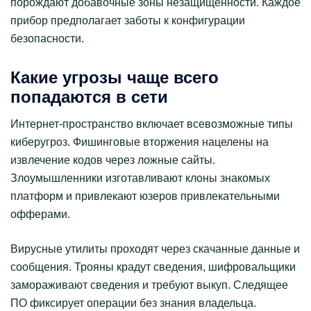
порождают добавочные зоны незащищённости. Каждое
прибор предполагает заботы к конфигурации
безопасности.
Какие угрозы чаще всего
попадаются в сети
Интернет-пространство включает всевозможные типы
киберугроз. Фишинговые вторжения нацелены на
извлечение кодов через ложные сайты.
Злоумышленники изготавливают клоны знакомых
платформ и привлекают юзеров привлекательными
офферами.
Вирусные утилиты проходят через скачанные данные и
сообщения. Трояны крадут сведения, шифровальщики
замораживают сведения и требуют выкуп. Следящее
ПО фиксирует операции без знания владельца.