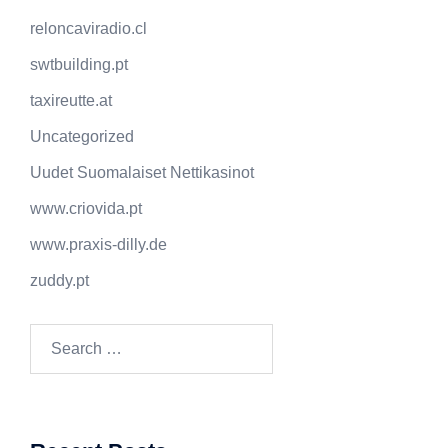
reloncaviradio.cl
swtbuilding.pt
taxireutte.at
Uncategorized
Uudet Suomalaiset Nettikasinot
www.criovida.pt
www.praxis-dilly.de
zuddy.pt
Search
for: