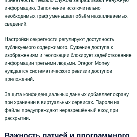
приватность. Немало службы запрашивают ненужную
информацию. Заполнение исключительно
необходимых граф уменьшает объём накапливаемых
сведений.
Настройки секретности регулируют доступность
публикуемого содержимого. Сужение доступа к
изображениям и геолокации блокирует задействование
информации третьими людьми. Dragon Money
нуждается систематического ревизии доступов
приложений.
Защита конфиденциальных данных добавляет охрану
при хранении в виртуальных сервисах. Пароли на
файлы предупреждают неразрешённый вход при
раскрытии.
Важность патчей и программного