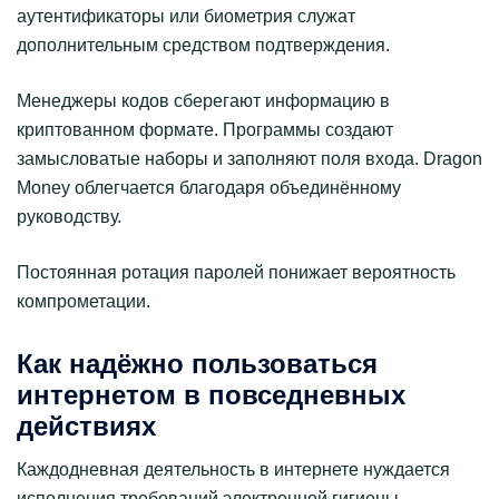
аутентификаторы или биометрия служат
дополнительным средством подтверждения.
Менеджеры кодов сберегают информацию в
криптованном формате. Программы создают
замысловатые наборы и заполняют поля входа. Dragon
Money облегчается благодаря объединённому
руководству.
Постоянная ротация паролей понижает вероятность
компрометации.
Как надёжно пользоваться
интернетом в повседневных
действиях
Каждодневная деятельность в интернете нуждается
исполнения требований электронной гигиены.