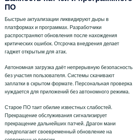
ПО
Быстрые актуализации ликвидируют дыры в
платформах и программах. Разработчики
распространяют обновления после нахождения
критических ошибок. Отсрочка внедрения делает
гаджет открытым для атак.
Автономная загрузка даёт непрерывную безопасность
без участия пользователя. Системы скачивают
заплатки в скрытом формате. Персональная проверка
нуждается для приложений без автономного режима.
Старое ПО таит обилие известных слабостей.
Прекращение обслуживания сигнализирует
прекращение дальнейших патчей. Драгон мани
предполагает своевременный обновление на
современные версии.