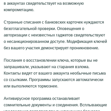
в аккаунтах свидетельствует на возможную
компрометацию.
Странные списания с банковских карточек нуждаются
безотлагательной проверки. Оповещения о
авторизации с неизвестных гаджетов свидетельствуют
о несанкционированном доступе. Модификация ключей
без вашего участия демонстрирует проникновение.
Послания о восстановлении ключа, которые вы не
запрашивали, указывают на старания взлома.
Контакты видят от вашего аккаунта необычные письма
со ссылками. Программы запускаются автоматически
или выполняются тормознее.
Антивирусное программа останавливает
сомнительные документы и соединения. Всплывающие