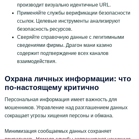
производит визуально идентичные URL.
Применяйте службы верификации безопасности
ссылок. Целевые инструменты анализируют
безопасность ресурсов.
Сверяйте справочную данные с легитимными
сведениями фирмы. Драгон мани казино
содержит подтверждение всех каналов
взаимодействия.
Охрана личных информации: что
по-настоящему критично
Персональная информация имеет важность для
мошенников. Управление над разглашением данных
сокращает угрозы хищения персоны и обмана.
Минимизация сообщаемых данных сохраняет