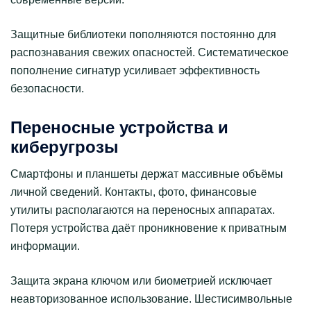
Защитные библиотеки пополняются постоянно для
распознавания свежих опасностей. Систематическое
пополнение сигнатур усиливает эффективность
безопасности.
Переносные устройства и
киберугрозы
Смартфоны и планшеты держат массивные объёмы
личной сведений. Контакты, фото, финансовые
утилиты располагаются на переносных аппаратах.
Потеря устройства даёт проникновение к приватным
информации.
Защита экрана ключом или биометрией исключает
неавторизованное использование. Шестисимвольные