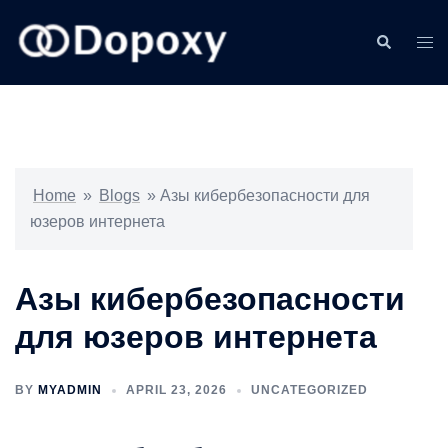
Skip
to
Search
Togg
content
men
Home
»
Blogs
»
Азы кибербезопасности для
юзеров интернета
Азы кибербезопасности
для юзеров интернета
BY
MYADMIN
APRIL 23, 2026
UNCATEGORIZED