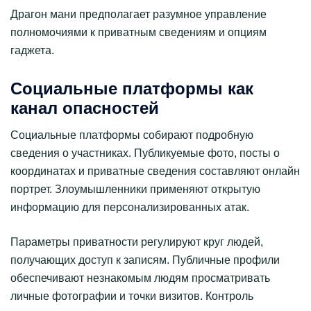
Драгон мани предполагает разумное управление
полномочиями к приватным сведениям и опциям
гаджета.
Социальные платформы как
канал опасностей
Социальные платформы собирают подробную
сведения о участниках. Публикуемые фото, посты о
координатах и приватные сведения составляют онлайн
портрет. Злоумышленники применяют открытую
информацию для персонализированных атак.
Параметры приватности регулируют круг людей,
получающих доступ к записям. Публичные профили
обеспечивают незнакомым людям просматривать
личные фотографии и точки визитов. Контроль