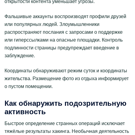
открытости контента уменьшает угрозы.
Фальшивые аккаунты воспроизводят профили друзей
или популярных людей. Злоумышленники
распространяют послания с запросами о поддержке
или гиперссылками на опасные площадки. Контроль
подлинности страницы предупреждает введение в
заблуждение.
Координаты обнаруживают режим суток и координаты
жительства. Размещение фото из отдыха информирует
о пустом помещении.
Как обнаружить подозрительную
активность
Быстрое определение странных операций исключает
тяжёлые результаты хакинга. Необычная деятельность