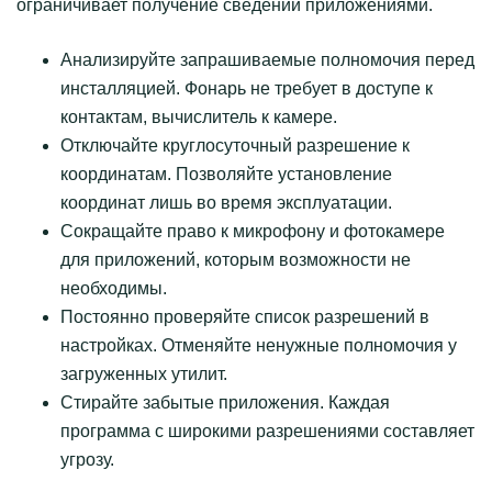
ограничивает получение сведений приложениями.
Анализируйте запрашиваемые полномочия перед
инсталляцией. Фонарь не требует в доступе к
контактам, вычислитель к камере.
Отключайте круглосуточный разрешение к
координатам. Позволяйте установление
координат лишь во время эксплуатации.
Сокращайте право к микрофону и фотокамере
для приложений, которым возможности не
необходимы.
Постоянно проверяйте список разрешений в
настройках. Отменяйте ненужные полномочия у
загруженных утилит.
Стирайте забытые приложения. Каждая
программа с широкими разрешениями составляет
угрозу.