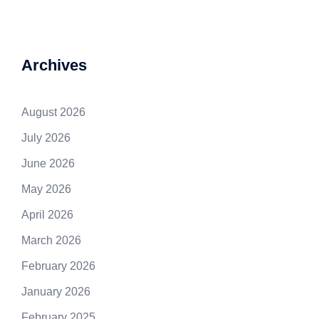
Archives
August 2026
July 2026
June 2026
May 2026
April 2026
March 2026
February 2026
January 2026
February 2025