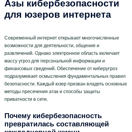
Азы кибербезопасности
для юзеров интернета
Современный интернет открывает многочисленные
возможности для деятельности, общения и
развлечений. Однако электронное область включает
массу угроз для персональной информации и
финансовых сведений. Обеспечение от киберугроз
подразумевает осмысления фундаментальных правил
безопасности. Каждый юзер призван владеть основные
методы пресечения атак и способы защиты
приватности в сети.
Почему кибербезопасность
превратилась составляющей