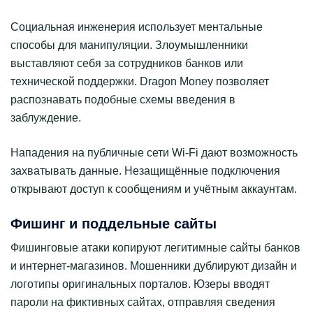
Социальная инженерия использует ментальные
способы для манипуляции. Злоумышленники
выставляют себя за сотрудников банков или
технической поддержки. Dragon Money позволяет
распознавать подобные схемы введения в
заблуждение.
Нападения на публичные сети Wi-Fi дают возможность
захватывать данные. Незащищённые подключения
открывают доступ к сообщениям и учётным аккаунтам.
Фишинг и поддельные сайты
Фишинговые атаки копируют легитимные сайты банков
и интернет-магазинов. Мошенники дублируют дизайн и
логотипы оригинальных порталов. Юзеры вводят
пароли на фиктивных сайтах, отправляя сведения