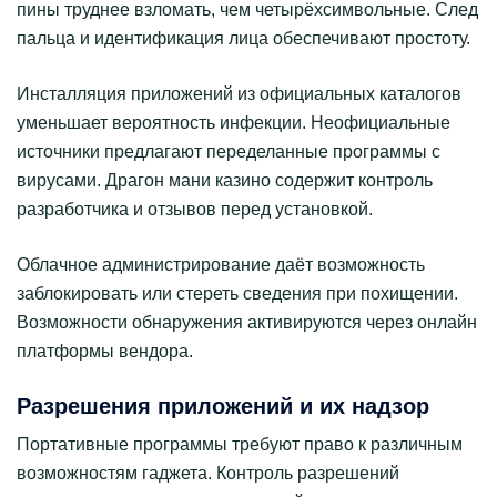
пины труднее взломать, чем четырёхсимвольные. След
пальца и идентификация лица обеспечивают простоту.
Инсталляция приложений из официальных каталогов
уменьшает вероятность инфекции. Неофициальные
источники предлагают переделанные программы с
вирусами. Драгон мани казино содержит контроль
разработчика и отзывов перед установкой.
Облачное администрирование даёт возможность
заблокировать или стереть сведения при похищении.
Возможности обнаружения активируются через онлайн
платформы вендора.
Разрешения приложений и их надзор
Портативные программы требуют право к различным
возможностям гаджета. Контроль разрешений