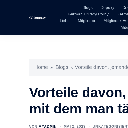
Blogs
Dopoxy
Do
German Privacy Policy
Germa
Liebe
Mitglieder
Mitglieder E
Mitg
Home
»
Blogs
»
Vorteile davon, jeman
Vorteile davon
mit dem man tä
VON
MYADMIN
MAI 2, 2023
UNKATEGORISIER