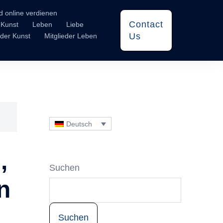
d online verdienen
Contact
Kunst
Leben
Liebe
Us
eder Kunst
Mitglieder Leben
Deutsch
,
Suchen
n
Suchen