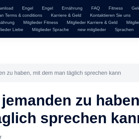
wnload
Engel
Engel
Ernährung
FAQ
Fitness
Gel
n Terms & conditions
Karriere & Geld
Kontaktieren Sie uns
rnährung
Mitglieder Fitness
Mitglieder Karriere & Geld
Mitgli
lieder Liebe
Mitglieder Sprache
new mitglieder
Sprachen
den zu haben, mit dem man täglich sprechen kann
, jemanden zu haben
glich sprechen kan
T