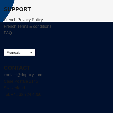
SUPPORT
French Privacy Policy
French Terms & conditions
FAQ
Français
CONTACT
contact@dopoxy.com
Case Postale 2145
Switzerland
Tel: +41 32 724 4860