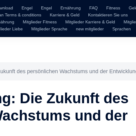
wnload
Engel
Engel
Ernährung
FAQ
Fitness
Gel
n Terms & conditions
Karriere & Geld
Kontaktieren Sie uns
rnährung
Mitglieder Fitness
Mitglieder Karriere & Geld
Mitgli
lieder Liebe
Mitglieder Sprache
new mitglieder
Sprachen
Zukunft des persönlichen Wachstums und der Entwicklun
g: Die Zukunft des
Wachstums und der