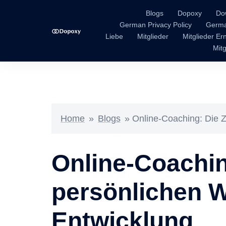
Blogs
Dopoxy
Do
German Privacy Policy
Germa
Liebe
Mitglieder
Mitglieder E
Mitg
Home
»
Blogs
»
Online-Coaching: Die 
Online-Coachin
persönlichen 
Entwicklung