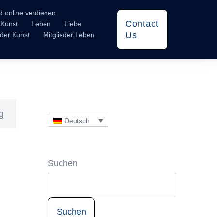
d online verdienen
Contact
Kunst
Leben
Liebe
Us
eder Kunst
Mitglieder Leben
g
Deutsch
Suchen
Suchen