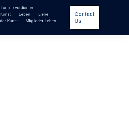
d online verdienen
Contact
Kunst
Leben
Liebe
Us
eder Kunst
Mitglieder Leben