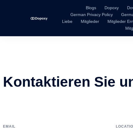
Blogs
Dopoxy
Do
German Privacy Policy
Germa
Liebe
Mitglieder
Mitglieder E
Mitg
Kontaktieren Sie u
EMAIL
LOCATI