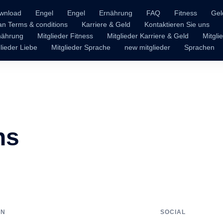
wnload
Engel
Engel
Ernährung
FAQ
Fitness
Gel
n Terms & conditions
Karriere & Geld
Kontaktieren Sie uns
rnährung
Mitglieder Fitness
Mitglieder Karriere & Geld
Mitgli
lieder Liebe
Mitglieder Sprache
new mitglieder
Sprachen
ns
ON
SOCIAL