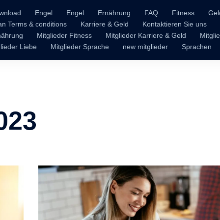
wnload
Engel
Engel
Ernährung
FAQ
Fitness
Gel
n Terms & conditions
Karriere & Geld
Kontaktieren Sie uns
rnährung
Mitglieder Fitness
Mitglieder Karriere & Geld
Mitgli
lieder Liebe
Mitglieder Sprache
new mitglieder
Sprachen
023