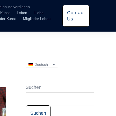
d online verdienen
Contact
Kunst
Leben
Liebe
Us
eder Kunst
Mitglieder Leben
Deutsch
Suchen
Suchen