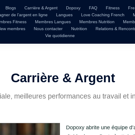
Blogs
Carrière & Argent
Dopoxy
FAQ
Fitness
Fre
gner de l’argent en ligne
Langues
Love Coaching French
mbres Fitness
Membres Langues
Membres Nutrition
Membr
New membres
Nous contacter
Nutrition
Relations & Rencont
Vie quotidienne
Carrière & Argent
iale, meilleures performances au travail et 
Dopoxy abrite une équipe d’