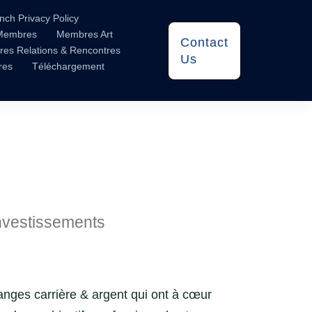
nch Privacy Policy
Membres
Membres Art
Contact
es Relations & Rencontres
Us
res
Téléchargement
investissements
anges carrière & argent qui ont à cœur