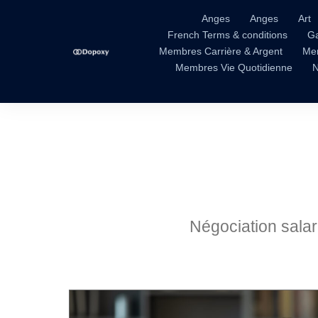
Anges
Anges
Art
French Terms & conditions
Ga
Membres Carrière & Argent
Me
Membres Vie Quotidienne
Négociation salar