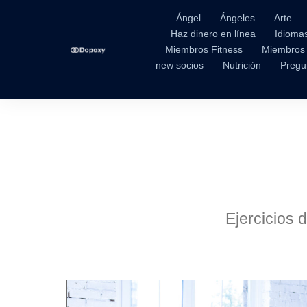
Ángel
Ángeles
Arte
Haz dinero en línea
Idioma
Miembros Fitness
Miembros
new socios
Nutrición
Pregu
Ejercicios d