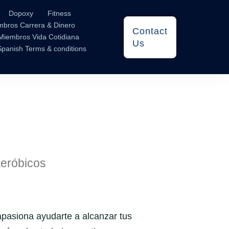
Dopoxy
Fitness
mbros Carrera & Dinero
Contact
Miembros Vida Cotidiana
Us
Spanish Terms & conditions
 aeróbicos
 apasiona ayudarte a alcanzar tus