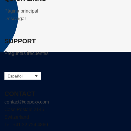
Página principal
Descargar
SUPPORT
Preguntas frecuentes
Español
CONTACT
contact@dopoxy.com
Case Postale 2145
Switzerland
Tel: +41 32 724 4860