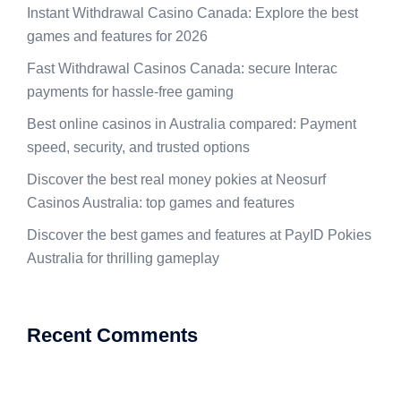
Instant Withdrawal Casino Canada: Explore the best
games and features for 2026
Fast Withdrawal Casinos Canada: secure Interac
payments for hassle-free gaming
Best online casinos in Australia compared: Payment
speed, security, and trusted options
Discover the best real money pokies at Neosurf
Casinos Australia: top games and features
Discover the best games and features at PayID Pokies
Australia for thrilling gameplay
Recent Comments