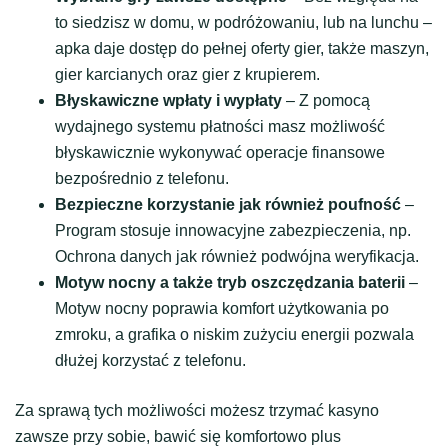
to siedzisz w domu, w podróżowaniu, lub na lunchu –
apka daje dostęp do pełnej oferty gier, także maszyn,
gier karcianych oraz gier z krupierem.
Błyskawiczne wpłaty i wypłaty
– Z pomocą
wydajnego systemu płatności masz możliwość
błyskawicznie wykonywać operacje finansowe
bezpośrednio z telefonu.
Bezpieczne korzystanie jak również poufność
–
Program stosuje innowacyjne zabezpieczenia, np.
Ochrona danych jak również podwójna weryfikacja.
Motyw nocny a także tryb oszczędzania baterii
–
Motyw nocny poprawia komfort użytkowania po
zmroku, a grafika o niskim zużyciu energii pozwala
dłużej korzystać z telefonu.
Za sprawą tych możliwości możesz trzymać kasyno
zawsze przy sobie, bawić się komfortowo plus