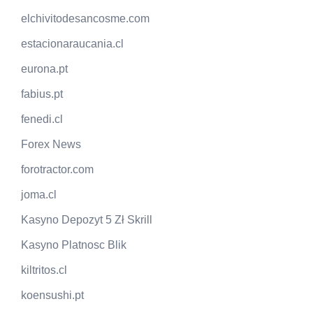
elchivitodesancosme.com
estacionaraucania.cl
eurona.pt
fabius.pt
fenedi.cl
Forex News
forotractor.com
joma.cl
Kasyno Depozyt 5 Zł Skrill
Kasyno Platnosc Blik
kiltritos.cl
koensushi.pt