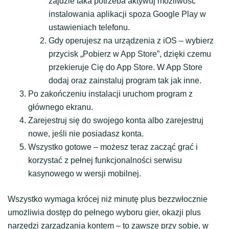
zajdzie taka potrzeba aktywuj możliwość
instalowania aplikacji spoza Google Play w
ustawieniach telefonu.
Gdy operujesz na urządzenia z iOS – wybierz
przycisk „Pobierz w App Store”, dzięki czemu
przekieruje Cię do App Store. W App Store
dodaj oraz zainstaluj program tak jak inne.
Po zakończeniu instalacji uruchom program z
głównego ekranu.
Zarejestruj się do swojego konta albo zarejestruj
nowe, jeśli nie posiadasz konta.
Wszystko gotowe – możesz teraz zacząć grać i
korzystać z pełnej funkcjonalności serwisu
kasynowego w wersji mobilnej.
Wszystko wymaga krócej niż minutę plus bezzwłocznie
umożliwia dostęp do pełnego wyboru gier, okazji plus
narzędzi zarządzania kontem – to zawsze przy sobie, w