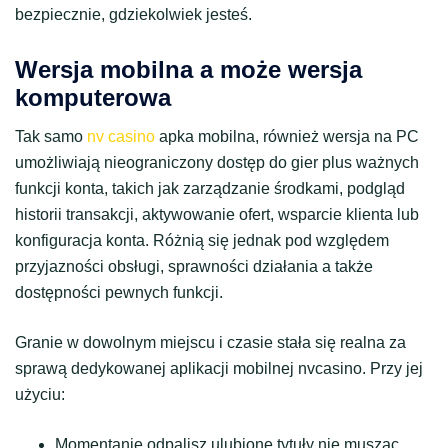
bezpiecznie, gdziekolwiek jesteś.
Wersja mobilna a może wersja
komputerowa
Tak samo
nv casino
apka mobilna, również wersja na PC
umożliwiają nieograniczony dostęp do gier plus ważnych
funkcji konta, takich jak zarządzanie środkami, podgląd
historii transakcji, aktywowanie ofert, wsparcie klienta lub
konfiguracja konta. Różnią się jednak pod względem
przyjazności obsługi, sprawności działania a także
dostępności pewnych funkcji.
Granie w dowolnym miejscu i czasie stała się realna za
sprawą dedykowanej aplikacji mobilnej nvcasino. Przy jej
użyciu:
Momentanie odpalisz ulubione tytuły nie musząc