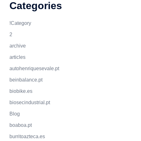
Categories
!Category
2
archive
articles
autohenriquesevale.pt
beinbalance.pt
biobike.es
biosecindustrial.pt
Blog
boaboa.pt
burritoazteca.es