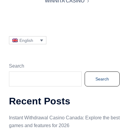
WINNITA CASINO
English
Search
Search
Recent Posts
Instant Withdrawal Casino Canada: Explore the best
games and features for 2026