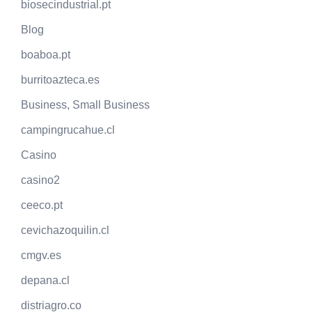
biosecindustrial.pt
Blog
boaboa.pt
burritoazteca.es
Business, Small Business
campingrucahue.cl
Casino
casino2
ceeco.pt
cevichazoquilin.cl
cmgv.es
depana.cl
distriagro.co