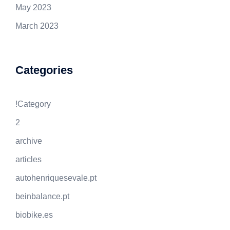
May 2023
March 2023
Categories
!Category
2
archive
articles
autohenriquesevale.pt
beinbalance.pt
biobike.es