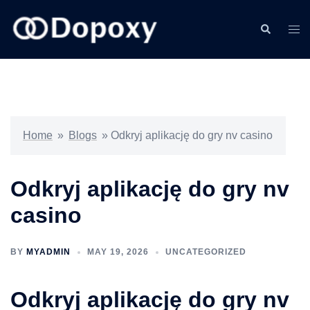
Skip
to
Search
Togg
content
men
Home
»
Blogs
»
Odkryj aplikację do gry nv casino
Odkryj aplikację do gry nv
casino
BY
MYADMIN
MAY 19, 2026
UNCATEGORIZED
Odkryj aplikację do gry nv