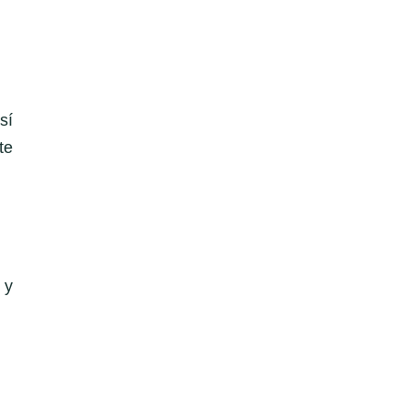
sí
te
 y