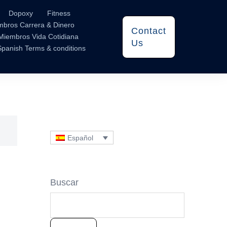
Dopoxy
Fitness
mbros Carrera & Dinero
Contact
Miembros Vida Cotidiana
Us
Spanish Terms & conditions
Español
Buscar