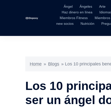
Ángel
Ángeles
Arte
Haz dinero en línea
Idioma
Miembros Fitness
Miembros
new socios
Nutrición
Pregu
Home
»
Blogs
»
Los 10 principales ben
Los 10 principa
ser un ángel d