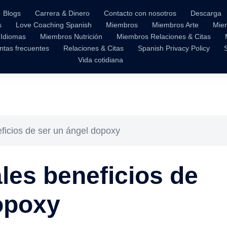
Blogs
Carrera & Dinero
Contacto con nosotros
Descarga
s
Love Coaching Spanish
Miembros
Miembros Arte
Mie
 Idiomas
Miembros Nutrición
Miembros Relaciones & Citas
ntas frecuentes
Relaciones & Citas
Spanish Privacy Policy
Vida cotidiana
eficios de ser un ángel dopoxy
les beneficios de
opoxy