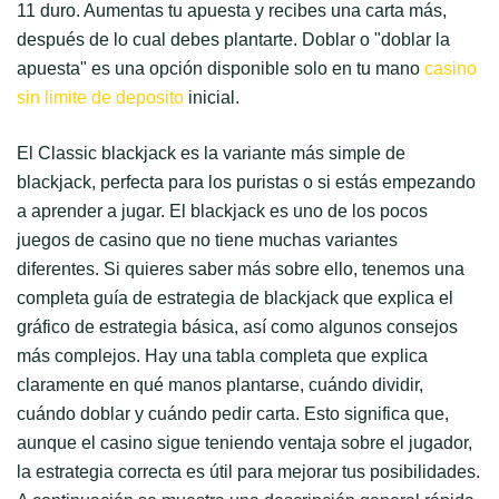
11 duro. Aumentas tu apuesta y recibes una carta más,
después de lo cual debes plantarte. Doblar o "doblar la
apuesta" es una opción disponible solo en tu mano
casino
sin limite de deposito
inicial.
El Classic blackjack es la variante más simple de
blackjack, perfecta para los puristas o si estás empezando
a aprender a jugar. El blackjack es uno de los pocos
juegos de casino que no tiene muchas variantes
diferentes. Si quieres saber más sobre ello, tenemos una
completa guía de estrategia de blackjack que explica el
gráfico de estrategia básica, así como algunos consejos
más complejos. Hay una tabla completa que explica
claramente en qué manos plantarse, cuándo dividir,
cuándo doblar y cuándo pedir carta. Esto significa que,
aunque el casino sigue teniendo ventaja sobre el jugador,
la estrategia correcta es útil para mejorar tus posibilidades.