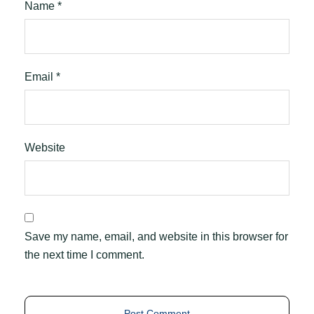
Name
*
Email
*
Website
Save my name, email, and website in this browser for
the next time I comment.