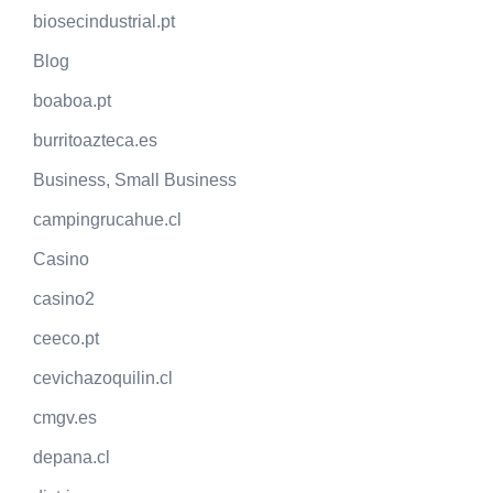
biosecindustrial.pt
Blog
boaboa.pt
burritoazteca.es
Business, Small Business
campingrucahue.cl
Casino
casino2
ceeco.pt
cevichazoquilin.cl
cmgv.es
depana.cl