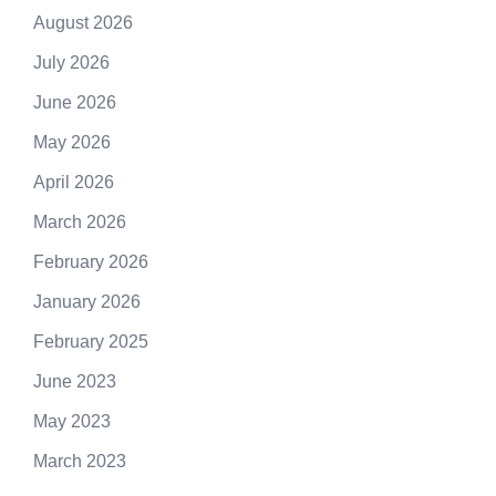
August 2026
July 2026
June 2026
May 2026
April 2026
March 2026
February 2026
January 2026
February 2025
June 2023
May 2023
March 2023