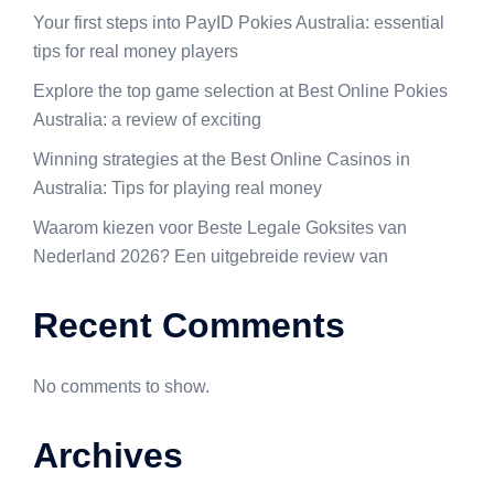
Your first steps into PayID Pokies Australia: essential
tips for real money players
Explore the top game selection at Best Online Pokies
Australia: a review of exciting
Winning strategies at the Best Online Casinos in
Australia: Tips for playing real money
Waarom kiezen voor Beste Legale Goksites van
Nederland 2026? Een uitgebreide review van
Recent Comments
No comments to show.
Archives