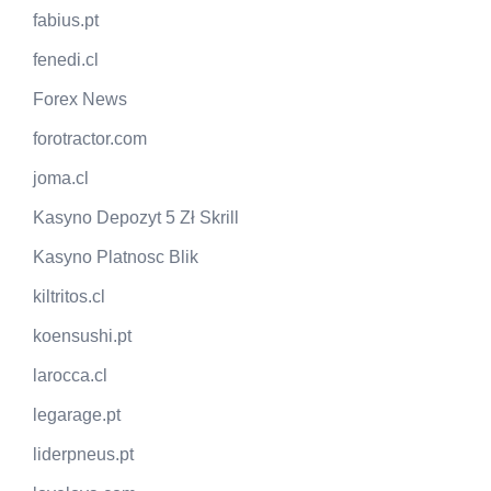
fabius.pt
fenedi.cl
Forex News
forotractor.com
joma.cl
Kasyno Depozyt 5 Zł Skrill
Kasyno Platnosc Blik
kiltritos.cl
koensushi.pt
larocca.cl
legarage.pt
liderpneus.pt