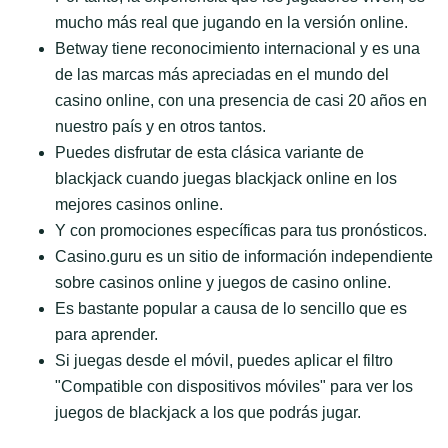
mucho más real que jugando en la versión online.
Betway tiene reconocimiento internacional y es una
de las marcas más apreciadas en el mundo del
casino online, con una presencia de casi 20 años en
nuestro país y en otros tantos.
Puedes disfrutar de esta clásica variante de
blackjack cuando juegas blackjack online en los
mejores casinos online.
Y con promociones específicas para tus pronósticos.
Casino.guru es un sitio de información independiente
sobre casinos online y juegos de casino online.
Es bastante popular a causa de lo sencillo que es
para aprender.
Si juegas desde el móvil, puedes aplicar el filtro
"Compatible con dispositivos móviles" para ver los
juegos de blackjack a los que podrás jugar.