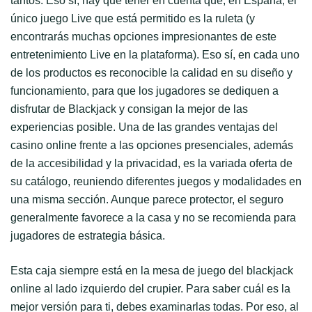
tantos. Eso sí, hay que tener en cuenta que, en España, el
único juego Live que está permitido es la ruleta (y
encontrarás muchas opciones impresionantes de este
entretenimiento Live en la plataforma). Eso sí, en cada uno
de los productos es reconocible la calidad en su diseño y
funcionamiento, para que los jugadores se dediquen a
disfrutar de Blackjack y consigan la mejor de las
experiencias posible. Una de las grandes ventajas del
casino online frente a las opciones presenciales, además
de la accesibilidad y la privacidad, es la variada oferta de
su catálogo, reuniendo diferentes juegos y modalidades en
una misma sección. Aunque parece protector, el seguro
generalmente favorece a la casa y no se recomienda para
jugadores de estrategia básica.
Esta caja siempre está en la mesa de juego del blackjack
online al lado izquierdo del crupier. Para saber cuál es la
mejor versión para ti, debes examinarlas todas. Por eso, al