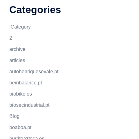
Categories
!Category
2
archive
articles
autohenriquesevale.pt
beinbalance.pt
biobike.es
biosecindustrial.pt
Blog
boaboa.pt
burritoazteca.es