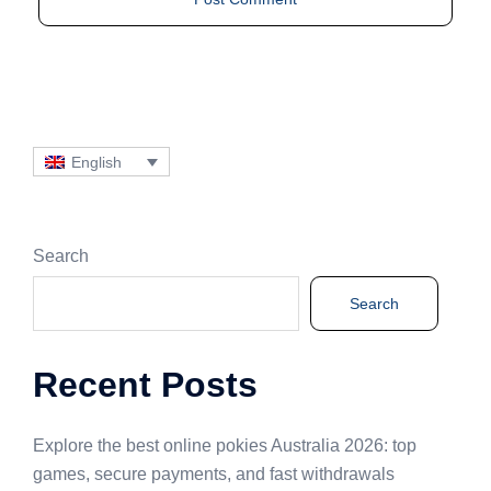
English
Search
Search
Recent Posts
Explore the best online pokies Australia 2026: top
games, secure payments, and fast withdrawals