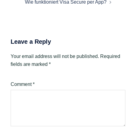
Wie funktioniert Visa Secure per App?
Leave a Reply
Your email address will not be published.
Required
fields are marked
*
Comment
*