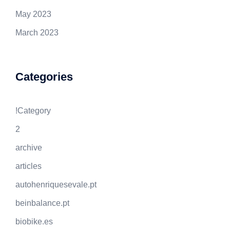
May 2023
March 2023
Categories
!Category
2
archive
articles
autohenriquesevale.pt
beinbalance.pt
biobike.es