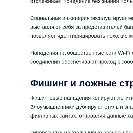
отслеживает поведение без знания поль
Социальная инженерия эксплуатирует м
выставляют себя за представителей бан
позволяет идентифицировать похожие м
Нападения на общественные сети Wi-Fi
соединения обеспечивают проход к соо
Фишинг и ложные ст
Фишинговые нападения копируют легити
Злоумышленники дублируют стиль и зн
фиктивных сайтах, отправляя данные ха
Гиперссылки на фальшивые ресурсы при