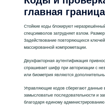
Коды и проверк
главная границ
Стойкие коды блокируют неразрешённый 
спецсимволов затрудняет взлом. Размер
Задействование повторяющихся ключей
массированной компрометации.
Двухфакторная аутентификация привнос
спрашивает шифр при авторизации с не
или биометрия являются дополнительн
Управляющие кодов сберегают данные в
замысловатые последовательности и за
благодаря единому администрированию