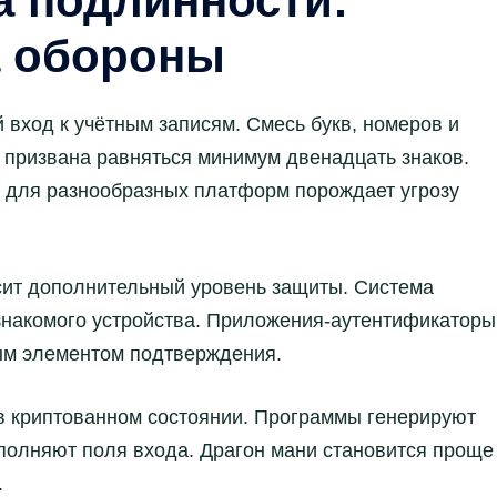
а подлинности:
а обороны
вход к учётным записям. Смесь букв, номеров и
 призвана равняться минимум двенадцать знаков.
 для разнообразных платформ порождает угрозу
ит дополнительный уровень защиты. Система
знакомого устройства. Приложения-аутентификаторы
ым элементом подтверждения.
 криптованном состоянии. Программы генерируют
полняют поля входа. Драгон мани становится проще
.