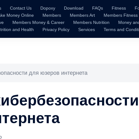
s
Contact Us
Dopoxy
Download
FAQs
Fitness
F
ke Money Online
Members
Members Art
Members Fitness
ve
Members Money & Career
Members Nutrition
Money an
trition and Health
Privacy Policy
Services
Terms and Condit
опасности для юзеров интернета
ибербезопасности
нтернета
D