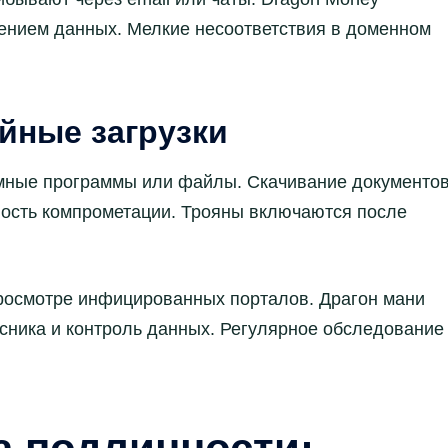
сением данных. Мелкие несоответствия в доменном
йные загрузки
мные программы или файлы. Скачивание документов
ность компрометации. Трояны включаются после
росмотре инфицированных порталов. Драгон мани
сника и контроль данных. Регулярное обследование