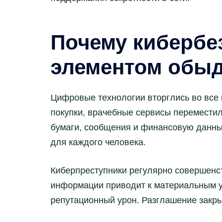
Почему кибербе
элементом обы
Цифровые технологии вторглись во все
покупки, врачебные сервисы переместил
бумаги, сообщения и финансовую данн
для каждого человека.
Киберпреступники регулярно совершенс
информации приводит к материальным у
репутационный урон. Разглашение закры