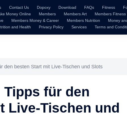
s
Contact Us
Dopoxy
Download
FAQs
Fitness
F
ke Money Online
Members
Members Art
Members Fitness
ve
Members Money & Career
Members Nutrition
Money an
trition and Health
Privacy Policy
Services
Terms and Condit
r den besten Start mit Live-Tischen und Slots
 Tipps für den
it Live-Tischen und