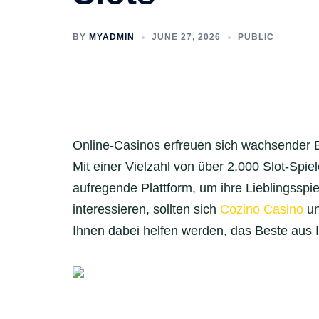
BY
MYADMIN
JUNE 27, 2026
PUBLIC
Online-Casinos erfreuen sich wachsender B
Mit einer Vielzahl von über 2.000 Slot-Spie
aufregende Plattform, um ihre Lieblingsspie
interessieren, sollten sich
Cozino Casino
un
Ihnen dabei helfen werden, das Beste aus 