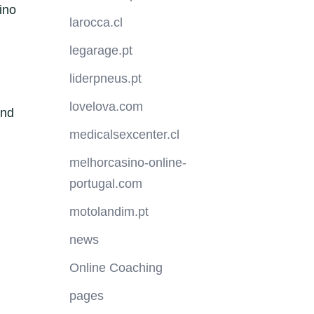
ino
larocca.cl
legarage.pt
liderpneus.pt
lovelova.com
und
medicalsexcenter.cl
melhorcasino-online-
portugal.com
motolandim.pt
news
Online Coaching
pages