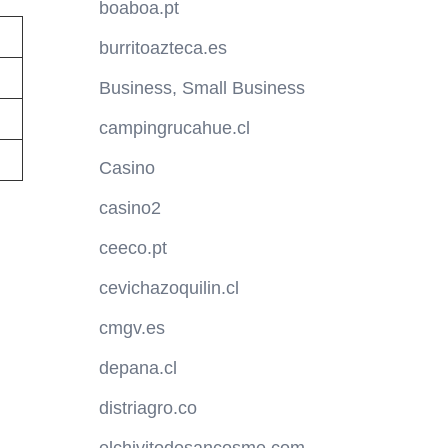
boaboa.pt
burritoazteca.es
Business, Small Business
campingrucahue.cl
Casino
casino2
ceeco.pt
cevichazoquilin.cl
cmgv.es
depana.cl
distriagro.co