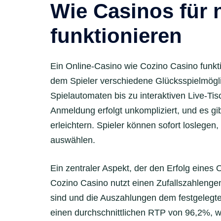
Wie Casinos für 
funktionieren
Ein Online-Casino wie Cozino Casino funktio
dem Spieler verschiedene Glücksspielmögl
Spielautomaten bis zu interaktiven Live-Ti
Anmeldung erfolgt unkompliziert, und es gib
erleichtern. Spieler können sofort loslegen
auswählen.
Ein zentraler Aspekt, der den Erfolg eines 
Cozino Casino nutzt einen Zufallszahlengene
sind und die Auszahlungen dem festgelegte
einen durchschnittlichen RTP von 96,2%, w