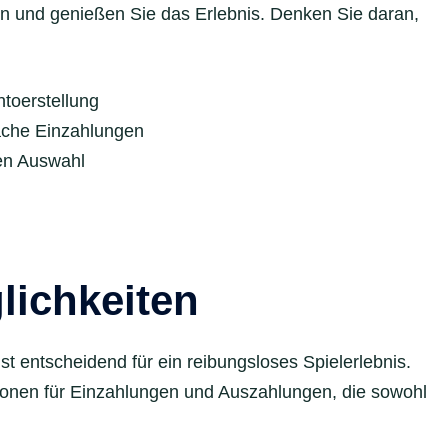
n und genießen Sie das Erlebnis. Denken Sie daran,
ntoerstellung
fache Einzahlungen
ßen Auswahl
ichkeiten
t entscheidend für ein reibungsloses Spielerlebnis.
tionen für Einzahlungen und Auszahlungen, die sowohl