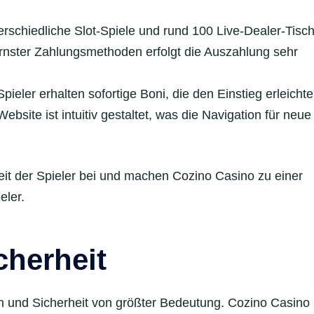
rschiedliche Slot-Spiele und rund 100 Live-Dealer-Tisch
ster Zahlungsmethoden erfolgt die Auszahlung sehr
ieler erhalten sofortige Boni, die den Einstieg erleichte
ebsite ist intuitiv gestaltet, was die Navigation für neue
eit der Spieler bei und machen Cozino Casino zu einer
eler.
cherheit
en und Sicherheit von größter Bedeutung. Cozino Casino