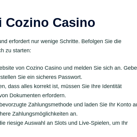
ei Cozino Casino
und erfordert nur wenige Schritte. Befolgen Sie die
h zu starten:
bsite von Cozino Casino und melden Sie sich an. Geb
stellen Sie ein sicheres Passwort.
, dass alles korrekt ist, müssen Sie Ihre Identität
 von Dokumenten erfordern.
bevorzugte Zahlungsmethode und laden Sie Ihr Konto au
chere Zahlungsmöglichkeiten an.
ie riesige Auswahl an Slots und Live-Spielen, um Ihr