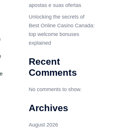
apostas e suas ofertas
Unlocking the secrets of
Best Online Casino Canada:
top welcome bonuses
n
explained
e
Recent
Comments
le
No comments to show.
Archives
August 2026