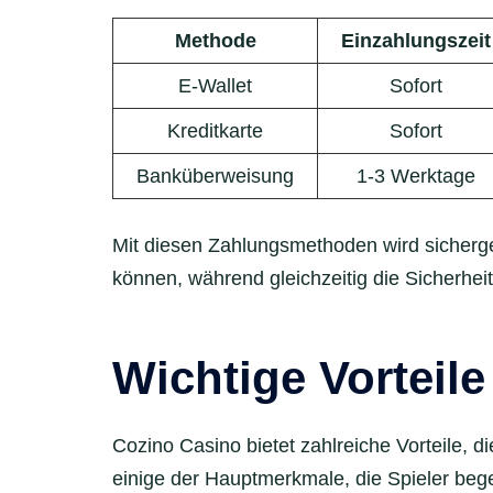
Methode
Einzahlungszeit
E-Wallet
Sofort
Kreditkarte
Sofort
Banküberweisung
1-3 Werktage
Mit diesen Zahlungsmethoden wird sicherges
können, während gleichzeitig die Sicherheit 
Wichtige Vorteil
Cozino Casino bietet zahlreiche Vorteile, 
einige der Hauptmerkmale, die Spieler beg